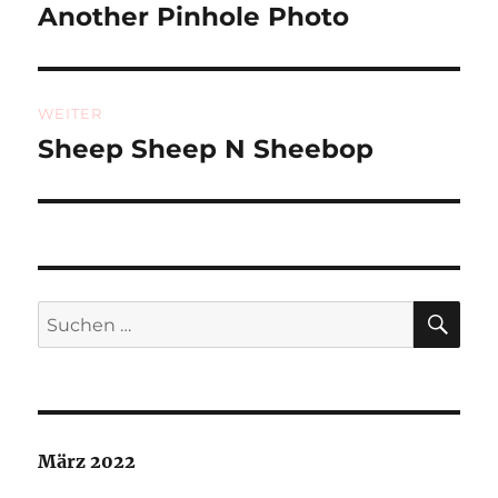
Another Pinhole Photo
Vorheriger
Beitrag:
WEITER
Sheep Sheep N Sheebop
Nächster
Beitrag:
SU
Suchen
nach:
März 2022