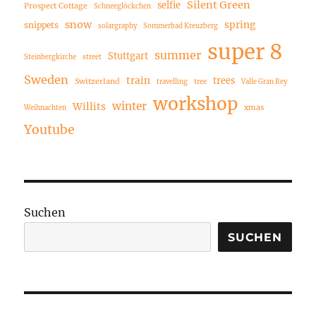
Silent Green
selfie
Prospect Cottage
Schneeglöckchen
snow
spring
snippets
solargraphy
Sommerbad Kreuzberg
super 8
summer
Stuttgart
Steinbergkirche
street
Sweden
train
trees
Switzerland
travelling
tree
Valle Gran Rey
workshop
winter
Willits
xmas
Weihnachten
Youtube
Suchen
SUCHEN