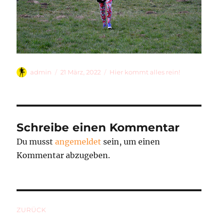
Autor
Veröffentlicht
Kategorien
admin
21 März, 2022
Hier kommt alles rein!
am
Schreibe einen Kommentar
Du musst
angemeldet
sein, um einen
Kommentar abzugeben.
Beitragsnavigation
ZURÜCK