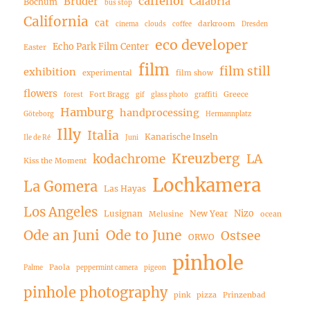
caffenol
Bruder
Calabria
Bochum
bus stop
California
cat
darkroom
cinema
clouds
coffee
Dresden
eco developer
Echo Park Film Center
Easter
film
film still
exhibition
experimental
film show
flowers
Fort Bragg
Greece
forest
gif
glass photo
graffiti
Hamburg
handprocessing
Göteborg
Hermannplatz
Illy
Italia
Kanarische Inseln
Ile de Ré
Juni
Kreuzberg
LA
kodachrome
Kiss the Moment
Lochkamera
La Gomera
Las Hayas
Los Angeles
Nizo
Lusignan
New Year
Melusine
ocean
Ode an Juni
Ode to June
Ostsee
ORWO
pinhole
Paola
Palme
peppermint camera
pigeon
pinhole photography
pink
pizza
Prinzenbad