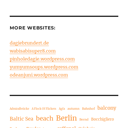
MORE WEBSITES:
dagiebrundert.de
wabisabisuper8.com
pinholedagie.wordpress.com
yumyumsoups.wordpress.com
odeanjuni.wordpress.com
balcony
autumn
Bahnhof
Admiralbrücke
A Flock Of Flickers
Agfa
Berlin
beach
Baltic Sea
Bocchigliero
Bernd