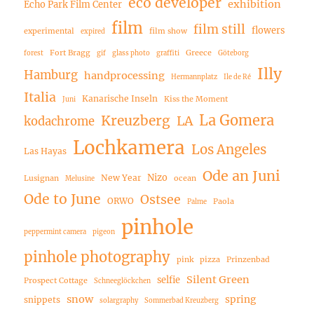
eco developer
exhibition
Echo Park Film Center
film
film still
flowers
experimental
film show
expired
Fort Bragg
Greece
forest
gif
glass photo
graffiti
Göteborg
Illy
Hamburg
handprocessing
Hermannplatz
Ile de Ré
Italia
Kanarische Inseln
Kiss the Moment
Juni
La Gomera
Kreuzberg
LA
kodachrome
Lochkamera
Los Angeles
Las Hayas
Ode an Juni
Nizo
New Year
Lusignan
ocean
Melusine
Ode to June
Ostsee
ORWO
Paola
Palme
pinhole
peppermint camera
pigeon
pinhole photography
pink
pizza
Prinzenbad
Silent Green
selfie
Prospect Cottage
Schneeglöckchen
snow
spring
snippets
solargraphy
Sommerbad Kreuzberg