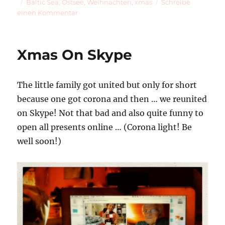
am
Schlagwörter
Baltic Sea
,
Ostsee
,
Weihnachten
,
xmas
Schreibe
zu
einen Kommentar
Xmas
At
The
Xmas On Skype
Baltic
Sea
The little family got united but only for short
because one got corona and then … we reunited
on Skype! Not that bad and also quite funny to
open all presents online … (Corona light! Be
well soon!)