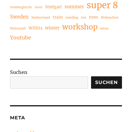
super 8
summer
Stuttgart
Steinbergkirche
street
Sweden
train
trees
Switzerland
travelling
tree
Weihnachten
workshop
winter
Willits
xmas
Weiterstadt
Youtube
Suchen
SUCHEN
META