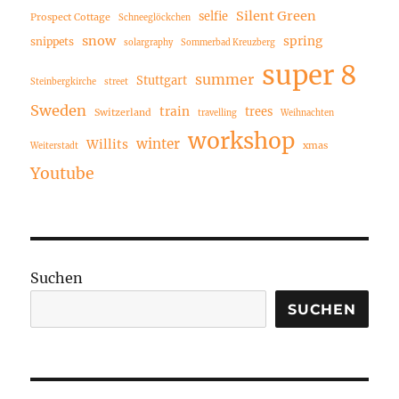
Silent Green
selfie
Prospect Cottage
Schneeglöckchen
snow
spring
snippets
solargraphy
Sommerbad Kreuzberg
super 8
summer
Stuttgart
Steinbergkirche
street
Sweden
train
trees
Switzerland
travelling
Weihnachten
workshop
winter
Willits
xmas
Weiterstadt
Youtube
Suchen
SUCHEN