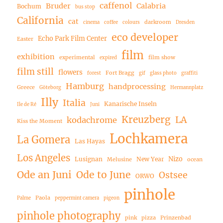
caffenol
Bruder
Calabria
Bochum
bus stop
California
cat
darkroom
cinema
coffee
colours
Dresden
eco developer
Echo Park Film Center
Easter
film
exhibition
experimental
film show
expired
film still
flowers
Fort Bragg
forest
gif
glass photo
graffiti
Hamburg
handprocessing
Greece
Göteborg
Hermannplatz
Illy
Italia
Kanarische Inseln
Ile de Ré
Juni
Kreuzberg
LA
kodachrome
Kiss the Moment
Lochkamera
La Gomera
Las Hayas
Los Angeles
Nizo
Lusignan
New Year
Melusine
ocean
Ode an Juni
Ode to June
Ostsee
ORWO
pinhole
Paola
Palme
peppermint camera
pigeon
pinhole photography
pink
pizza
Prinzenbad