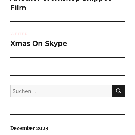
Beitrag:
Film
WEITER
Xmas On Skype
Nächster
Beitrag:
SU
Suchen
nach:
Dezember 2023