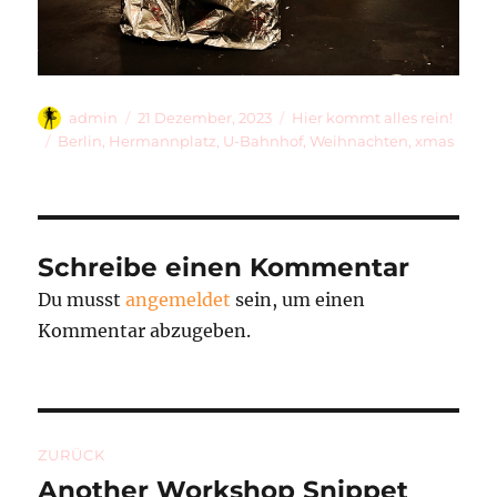
Autor
Veröffentlicht
Kategorien
admin
21 Dezember, 2023
Hier kommt alles rein!
am
Schlagwörter
Berlin
,
Hermannplatz
,
U-Bahnhof
,
Weihnachten
,
xmas
Schreibe einen Kommentar
Du musst
angemeldet
sein, um einen
Kommentar abzugeben.
Beitragsnavigation
ZURÜCK
Another Workshop Snippet
Vorheriger