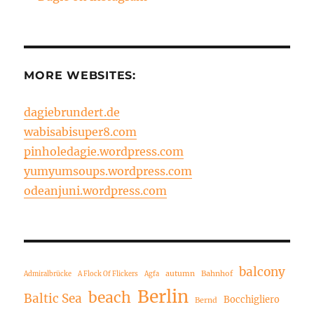
MORE WEBSITES:
dagiebrundert.de
wabisabisuper8.com
pinholedagie.wordpress.com
yumyumsoups.wordpress.com
odeanjuni.wordpress.com
balcony
autumn
Bahnhof
Admiralbrücke
A Flock Of Flickers
Agfa
Berlin
beach
Baltic Sea
Bocchigliero
Bernd