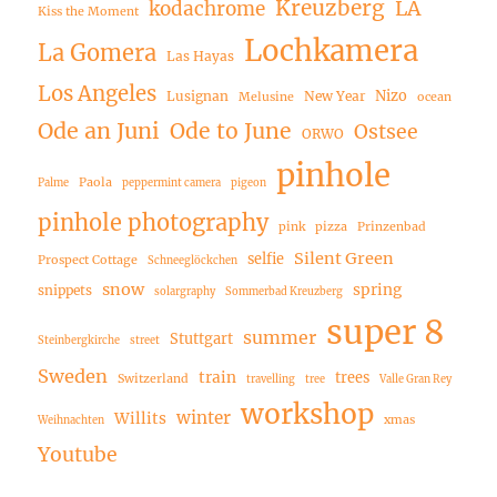
Kreuzberg
LA
kodachrome
Kiss the Moment
Lochkamera
La Gomera
Las Hayas
Los Angeles
Nizo
Lusignan
New Year
Melusine
ocean
Ode an Juni
Ode to June
Ostsee
ORWO
pinhole
Paola
Palme
peppermint camera
pigeon
pinhole photography
pink
pizza
Prinzenbad
Silent Green
selfie
Prospect Cottage
Schneeglöckchen
snow
spring
snippets
solargraphy
Sommerbad Kreuzberg
super 8
summer
Stuttgart
Steinbergkirche
street
Sweden
train
trees
Switzerland
travelling
tree
Valle Gran Rey
workshop
winter
Willits
xmas
Weihnachten
Youtube