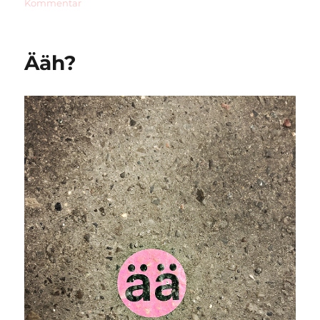
zu
Kommentar
Rubbish
Sacks
Ääh?