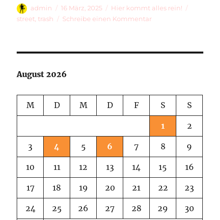
Autor
Veröffentlicht
Kategorien
Schlagwö
admin
16 März, 2025
Hier kommt alles rein!
am
zu
street
,
trash
Schreibe einen Kommentar
Just
Something
…
August 2026
M
D
M
D
F
S
S
1
2
3
4
5
6
7
8
9
10
11
12
13
14
15
16
17
18
19
20
21
22
23
24
25
26
27
28
29
30