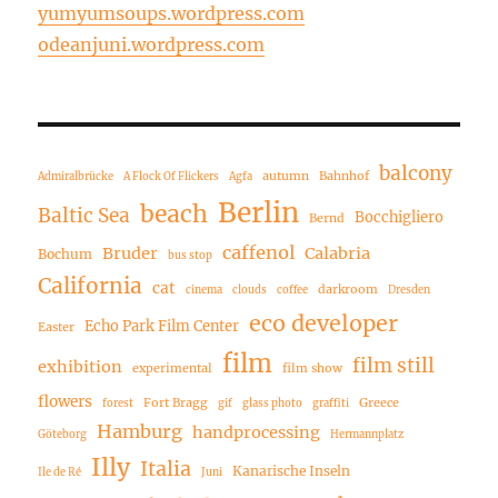
yumyumsoups.wordpress.com
odeanjuni.wordpress.com
balcony
autumn
Bahnhof
Admiralbrücke
A Flock Of Flickers
Agfa
Berlin
beach
Baltic Sea
Bocchigliero
Bernd
caffenol
Bruder
Calabria
Bochum
bus stop
California
cat
darkroom
cinema
clouds
coffee
Dresden
eco developer
Echo Park Film Center
Easter
film
film still
exhibition
experimental
film show
flowers
Fort Bragg
Greece
forest
gif
glass photo
graffiti
Hamburg
handprocessing
Göteborg
Hermannplatz
Illy
Italia
Kanarische Inseln
Ile de Ré
Juni