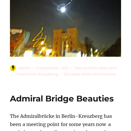
Autor
Veröffentlicht
Kategorien
admin
5 November, 2011
Hier kommt alles rein!
am
Schlagwörter
zu
Finanzamt
,
Kreuzberg
Schreibe einen Kommentar
Money
Castle
Admiral Bridge Beauties
The Admiralbrücke in Berlin-Kreuzberg has
been a meeting point for some years now  a