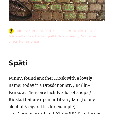
Autor
Veröffentlicht
Kategorien
Schlagwör
admin
18 Juni, 2011
Hier kommt alles rein!
am
Admiralbrücke
,
Berlin
,
graffiti
,
Kreuzberg
Schreibe
zu
einen Kommentar
Admiral
Bridge
Beauties
Späti
Funny, found another Kiosk with a lovely
name: today it’s Dresdener Str. / Berlin-
Pankow. There are luckily a lot of shops /
Kiosks that are open until very late (to buy
alcohol & cigarettes for example).
The German word for LATE is SPÄT so the guy