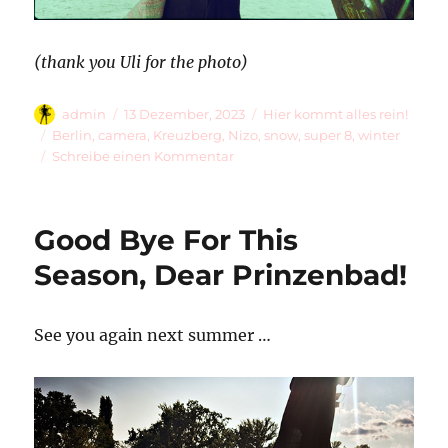
(thank you Uli for the photo)
Autor
Veröffentlicht
Kategorien
admin
13 Dezember, 2023
Hier kommt alles rein!
am
Schlagwörter
Berlin
,
camera
,
Kreuzberg
,
Nizo
,
snow
,
super 8
,
winter
zu
Schreibe einen Kommentar
25
Years
Ago
Good Bye For This
Season, Dear Prinzenbad!
See you again next summer …