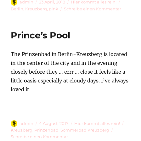
Autor
Veröffentlicht
Kategorien
Schlagwö
admin
23 April, 2018
Hier kommt alles rein!
am
zu
Berlin
,
Kreuzberg
,
pink
Schreibe einen Kommentar
Pink
Waldema
Prince’s Pool
The Prinzenbad in Berlin-Kreuzberg is located
in the center of the city and in the evening
closely before they … errr … close it feels like a
little oasis especially at cloudy days. I’ve always
loved it.
Autor
Veröffentlicht
Kategorien
Schlag
admin
4 August, 2017
Hier kommt alles rein!
am
Kreuzberg
,
Prinzenbad
,
Sommerbad Kreuzberg
zu
Schreibe einen Kommentar