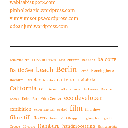
wabisabisuper8.com
pinholedagie.wordpress.com
yumyumsoups.wordpress.com
odeanjuni.wordpress.com
balcony
autumn
Bahnhof
Admiralbrücke
A Flock Of Flickers
Agfa
Berlin
beach
Baltic Sea
Bocchigliero
Bernd
caffenol
Bruder
Calabria
Bochum
bus stop
California
cat
darkroom
cinema
coffee
colours
Dresden
eco developer
Echo Park Film Center
Easter
film
exhibition
experimental
film show
expired
film still
flowers
Fort Bragg
forest
gif
glass photo
graffiti
Hamburg
handprocessing
Greece
Göteborg
Hermannplatz