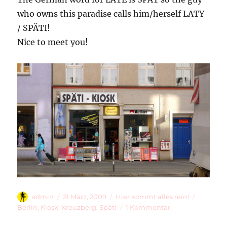
who owns this paradise calls him/herself LATY
/ SPÄTI!
Nice to meet you!
Autor
Veröffentlicht
Kategorien
Schlagw
admin
21 März, 2009
Hier kommt alles rein!
am
zu
Berlin
,
Kiosk
,
Kreuzberg
,
Späti
1 Kommentar
Späti