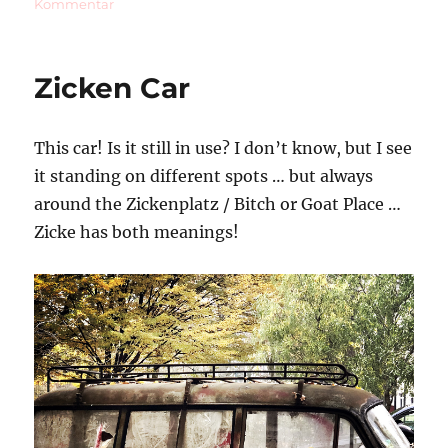
zu
Kommentar
Rubbish
Sacks
Zicken Car
This car! Is it still in use? I don’t know, but I see
it standing on different spots … but always
around the Zickenplatz / Bitch or Goat Place …
Zicke has both meanings!