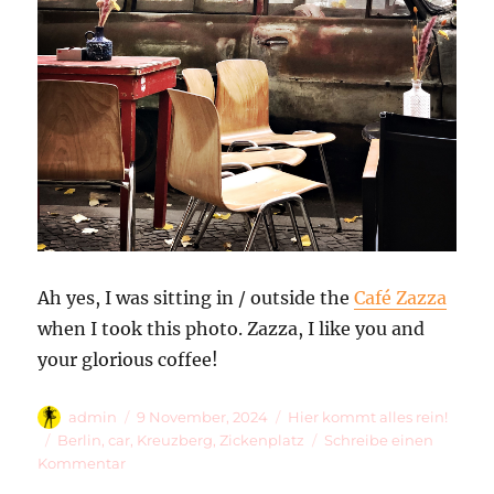
Ah yes, I was sitting in / outside the
Café Zazza
when I took this photo. Zazza, I like you and
your glorious coffee!
Autor
Veröffentlicht
Kategorien
admin
9 November, 2024
Hier kommt alles rein!
am
Schlagwörter
Berlin
,
car
,
Kreuzberg
,
Zickenplatz
Schreibe einen
zu
Kommentar
Zicken