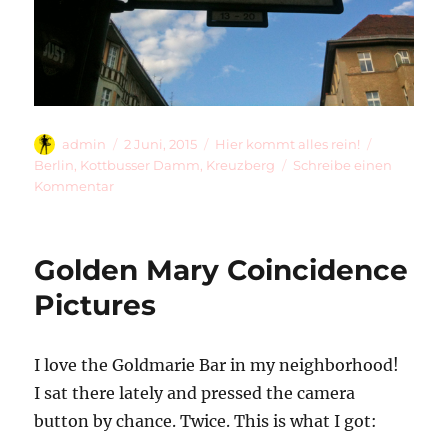
Autor
Veröffentlicht
Kategorien
Schlagwör
admin
2 Juni, 2015
Hier kommt alles rein!
am
Berlin
,
Kottbusser Damm
,
Kreuzberg
Schreibe einen
zu
Kommentar
Walking
Across
Kottbusser
Golden Mary Coincidence
Damm
Pictures
I love the Goldmarie Bar in my neighborhood!
I sat there lately and pressed the camera
button by chance. Twice. This is what I got: