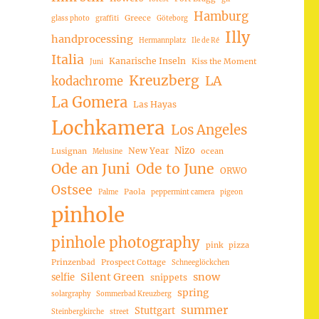
Hamburg
Greece
glass photo
graffiti
Göteborg
Illy
handprocessing
Hermannplatz
Ile de Ré
Italia
Kanarische Inseln
Kiss the Moment
Juni
Kreuzberg
LA
kodachrome
La Gomera
Las Hayas
Lochkamera
Los Angeles
Nizo
New Year
Lusignan
ocean
Melusine
Ode an Juni
Ode to June
ORWO
Ostsee
Paola
Palme
peppermint camera
pigeon
pinhole
pinhole photography
pink
pizza
Prinzenbad
Prospect Cottage
Schneeglöckchen
Silent Green
snow
selfie
snippets
spring
solargraphy
Sommerbad Kreuzberg
summer
Stuttgart
Steinbergkirche
street