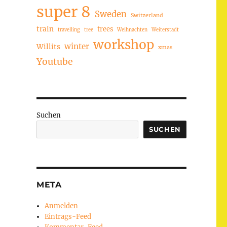
super 8
Sweden
Switzerland
train
trees
travelling
tree
Weihnachten
Weiterstadt
workshop
winter
Willits
xmas
Youtube
Suchen
SUCHEN
META
Anmelden
Eintrags-Feed