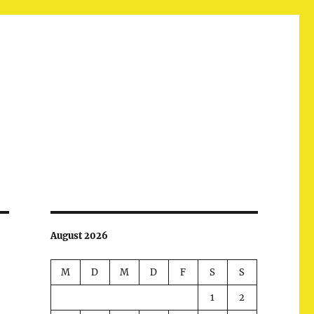
August 2026
M
D
M
D
F
S
S
1
2