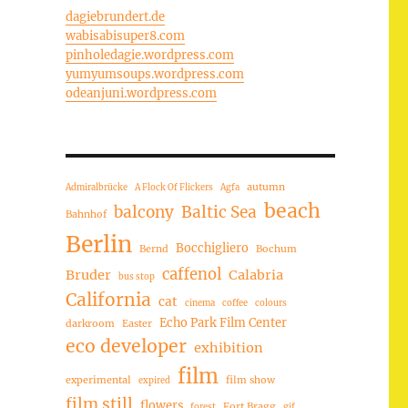
dagiebrundert.de
wabisabisuper8.com
pinholedagie.wordpress.com
yumyumsoups.wordpress.com
odeanjuni.wordpress.com
autumn
Admiralbrücke
A Flock Of Flickers
Agfa
beach
balcony
Baltic Sea
Bahnhof
Berlin
Bocchigliero
Bernd
Bochum
caffenol
Bruder
Calabria
bus stop
California
cat
cinema
coffee
colours
Echo Park Film Center
darkroom
Easter
eco developer
exhibition
film
experimental
film show
expired
film still
flowers
Fort Bragg
forest
gif