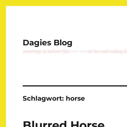
Dagies Blog
unterwegs in Sachen Film >>> <<< on the road making f
Schlagwort:
horse
Blurred Horse