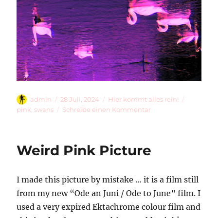
Autor
Veröffentlicht
Kategorien
Schlagwö
admin
28 Juli, 2024
Hier kommt alles rein!
am
zu
pink
,
swans
Schreibe einen Kommentar
Pink
Swans
Upside
Weird Pink Picture
Down
I made this picture by mistake … it is a film still
from my new “Ode an Juni / Ode to June” film. I
used a very expired Ektachrome colour film and