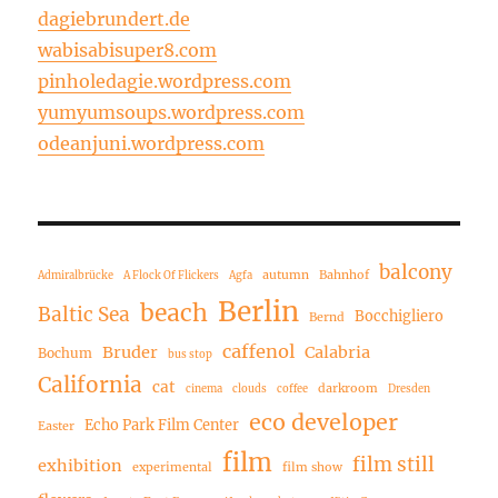
dagiebrundert.de
wabisabisuper8.com
pinholedagie.wordpress.com
yumyumsoups.wordpress.com
odeanjuni.wordpress.com
balcony
autumn
Bahnhof
Admiralbrücke
A Flock Of Flickers
Agfa
Berlin
beach
Baltic Sea
Bocchigliero
Bernd
caffenol
Bruder
Calabria
Bochum
bus stop
California
cat
darkroom
cinema
clouds
coffee
Dresden
eco developer
Echo Park Film Center
Easter
film
film still
exhibition
experimental
film show