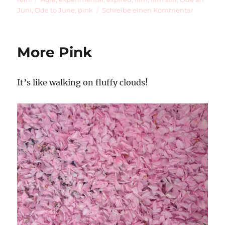
zu
Juni
,
Ode to June
,
pink
Schreibe einen Kommentar
Weird
Pink
Picture
More Pink
It’s like walking on fluffy clouds!