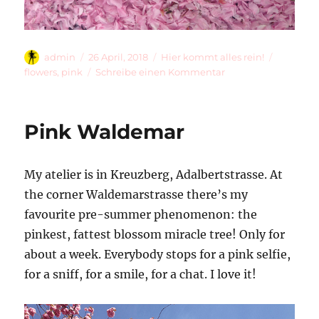
Autor
Veröffentlicht
Kategorien
Schlagwö
admin
26 April, 2018
Hier kommt alles rein!
am
zu
flowers
,
pink
Schreibe einen Kommentar
More
Pink
Pink Waldemar
My atelier is in Kreuzberg, Adalbertstrasse. At
the corner Waldemarstrasse there’s my
favourite pre-summer phenomenon: the
pinkest, fattest blossom miracle tree! Only for
about a week. Everybody stops for a pink selfie,
for a sniff, for a smile, for a chat. I love it!