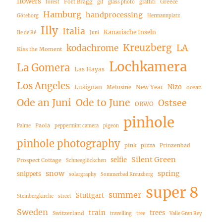
flowers
Fort Bragg
Greece
forest
gif
glass photo
graffiti
Hamburg
handprocessing
Göteborg
Hermannplatz
Illy
Italia
Kanarische Inseln
Ile de Ré
Juni
Kreuzberg
LA
kodachrome
Kiss the Moment
Lochkamera
La Gomera
Las Hayas
Los Angeles
Nizo
Lusignan
New Year
Melusine
ocean
Ode an Juni
Ode to June
Ostsee
ORWO
pinhole
Paola
Palme
peppermint camera
pigeon
pinhole photography
pink
pizza
Prinzenbad
Silent Green
selfie
Prospect Cottage
Schneeglöckchen
snow
spring
snippets
solargraphy
Sommerbad Kreuzberg
super 8
summer
Stuttgart
Steinbergkirche
street
Sweden
train
trees
Switzerland
travelling
tree
Valle Gran Rey