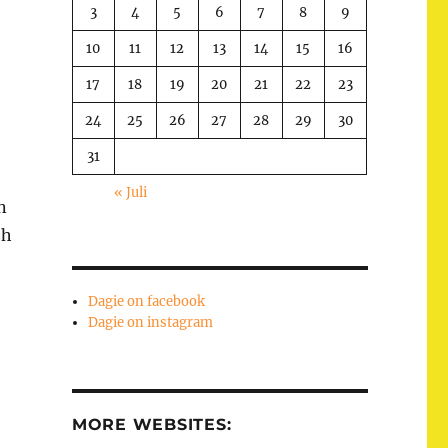
3
4
5
6
7
8
9
10
11
12
13
14
15
16
17
18
19
20
21
22
23
24
25
26
27
28
29
30
31
« Juli
n
Oh
Dagie on facebook
Dagie on instagram
MORE WEBSITES: