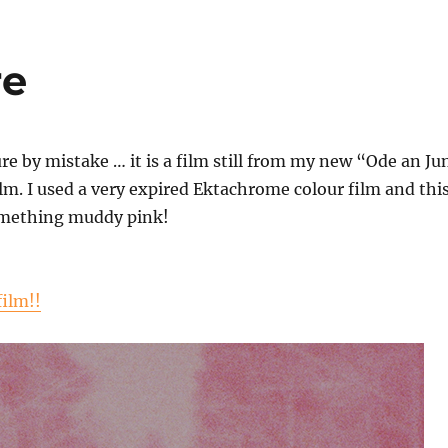
re
ure by mistake … it is a film still from my new “Ode an Ju
ilm. I used a very expired Ektachrome colour film and thi
something muddy pink!
film!!