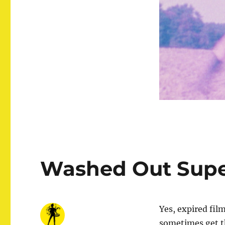
Washed Out Supe
Yes, expired fil
sometimes get t