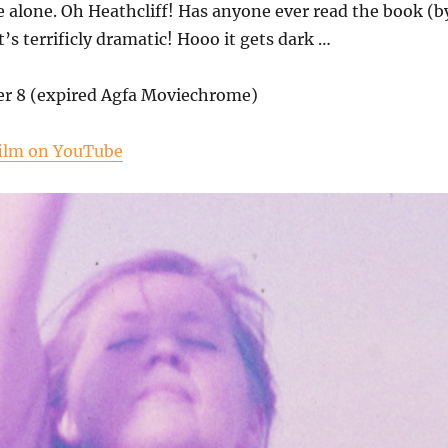
ce alone. Oh Heathcliff! Has anyone ever read the book (b
’s terrificly dramatic! Hooo it gets dark …
er 8 (expired Agfa Moviechrome)
 film on YouTube