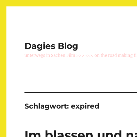
Dagies Blog
unterwegs in Sachen Film >>> <<< on the road making f
Schlagwort:
expired
Im blassen und 