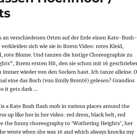
ts
es an verschiedenen Orten auf der Erde einen Kate-Bush-
verkleiden sich wie sie in ihrem Video: rotes Kleid,
, rote Blume. Und tanzen die lustige Choreographie zu
hts”, ihrem ersten Hit, den sie schon mit 16 geschriebe
h immer wieder von den Socken haut. Ich tanze alleine. 
mal eine das Buch (von Emily Brontë) gelesen? Grandios
o it gets dark …
 is a Kate Bush flash mob in various places around the
ss up like her in her video: red dress, black belt, red
ce the funny choreography to ‘Wuthering Heights’, her
h she wrote when she was 16 and which always knocks my