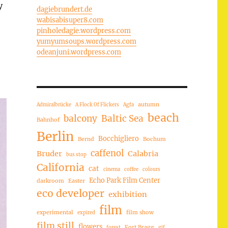
y
dagiebrundert.de
wabisabisuper8.com
pinholedagie.wordpress.com
yumyumsoups.wordpress.com
odeanjuni.wordpress.com
autumn
Admiralbrücke
A Flock Of Flickers
Agfa
beach
balcony
Baltic Sea
Bahnhof
Berlin
Bocchigliero
Bernd
Bochum
caffenol
Bruder
Calabria
bus stop
California
cat
cinema
coffee
colours
Echo Park Film Center
darkroom
Easter
eco developer
exhibition
film
experimental
film show
expired
film still
flowers
Fort Bragg
forest
gif