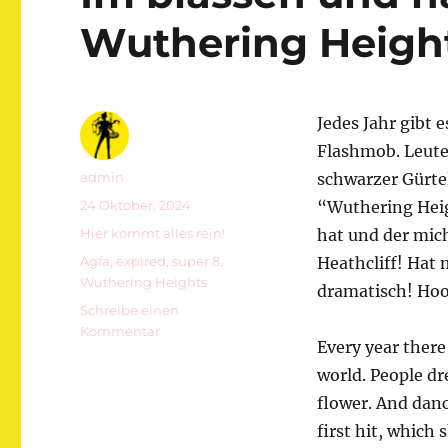
Wuthering Heigh
Jedes Jahr gibt 
Flashmob. Leute 
Autor
admin
schwarzer Gürtel
Veröffentlicht
24 Oktober, 2024
“Wuthering Heig
am
Kategorien
Hier kommt alles rein!
hat und der mic
Schlagwörter
Agfa
,
expired
,
super 8
,
Heathcliff! Hat 
Wuthering Heights
dramatisch! Hoo
Schreibe einen
zu
Kommentar
Every year there
Im
blassen
world. People dre
und
flower. And dan
nassen
first hit, whic
Hochmoor