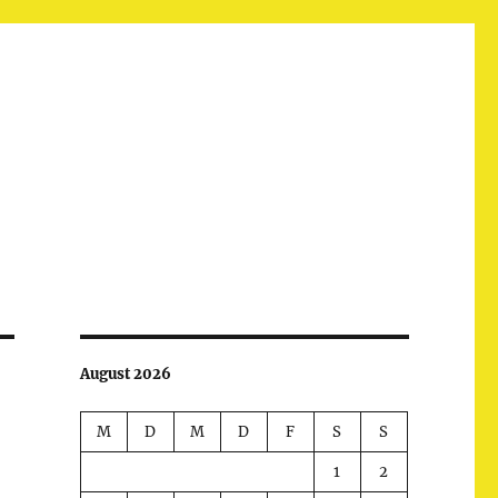
August 2026
M
D
M
D
F
S
S
1
2