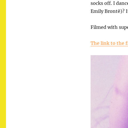
/
socks off. I dan
Wuthering
Emily Brontë)? It
Heights
Filmed with sup
The link to the