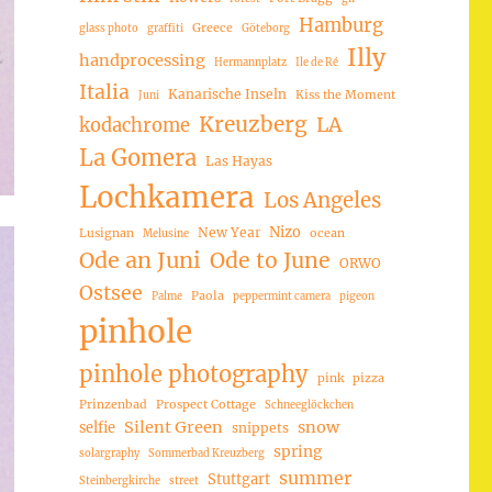
Hamburg
Greece
glass photo
graffiti
Göteborg
Illy
handprocessing
Hermannplatz
Ile de Ré
Italia
Kanarische Inseln
Kiss the Moment
Juni
Kreuzberg
LA
kodachrome
La Gomera
Las Hayas
Lochkamera
Los Angeles
Nizo
New Year
Lusignan
ocean
Melusine
Ode an Juni
Ode to June
ORWO
Ostsee
Paola
Palme
peppermint camera
pigeon
pinhole
pinhole photography
pink
pizza
Prinzenbad
Prospect Cottage
Schneeglöckchen
Silent Green
snow
selfie
snippets
spring
solargraphy
Sommerbad Kreuzberg
summer
Stuttgart
Steinbergkirche
street