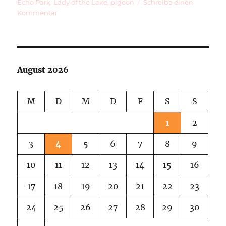
am
Echo Park
,
Lady of the Lake
,
pigeon
Schreibe einen
zu
Kommentar
The
Lady
of
the
Lake
August 2026
and
a
Pigeon
M
D
M
D
F
S
S
Flying
Away
1
2
3
4
5
6
7
8
9
10
11
12
13
14
15
16
17
18
19
20
21
22
23
24
25
26
27
28
29
30