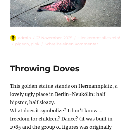
Autor
Veröffentlicht
Kategorien
admin
23 November, 2025
Hier kommt alles rein!
am
Schlagwörter
zu
pigeon
,
pink
Schreibe einen Kommentar
Pink
Pigeon
Throwing Doves
This golden statue stands on Hermannplatz, a
lovely ugly place in Berlin-Neukölln: half
hipster, half sleazy.
What does it symbolize? I don’t know …
freedom for children? Dance? (it was built in
1985 and the group of figures was originally