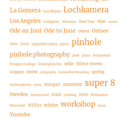
Lochkamera
La Gomera
Las Hayas
Los Angeles
Nizo
Lusignan
New Year
Melusine
ocean
Ode an Juni
Ode to June
Ostsee
ORWO
pinhole
Paola
Palme
peppermint camera
pigeon
pinhole photography
pink
pizza
Prinzenbad
Silent Green
selfie
Prospect Cottage
Schneeglöckchen
snow
spring
snippets
solargraphy
Sommerbad Kreuzberg
super 8
summer
Stuttgart
Steinbergkirche
street
Sweden
train
trees
Switzerland
travelling
Weihnachten
workshop
winter
Willits
xmas
Weiterstadt
Youtube