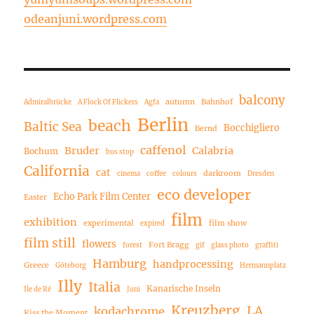
odeanjuni.wordpress.com
balcony
autumn
Bahnhof
Admiralbrücke
A Flock Of Flickers
Agfa
Berlin
beach
Baltic Sea
Bocchigliero
Bernd
caffenol
Bruder
Calabria
Bochum
bus stop
California
cat
darkroom
cinema
coffee
colours
Dresden
eco developer
Echo Park Film Center
Easter
film
exhibition
experimental
film show
expired
film still
flowers
Fort Bragg
forest
gif
glass photo
graffiti
Hamburg
handprocessing
Greece
Göteborg
Hermannplatz
Illy
Italia
Kanarische Inseln
Ile de Ré
Juni
Kreuzberg
LA
kodachrome
Kiss the Moment