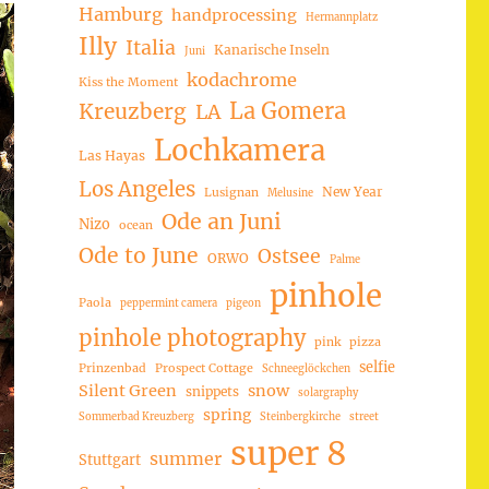
Hamburg
handprocessing
Hermannplatz
Illy
Italia
Kanarische Inseln
Juni
kodachrome
Kiss the Moment
La Gomera
Kreuzberg
LA
Lochkamera
Las Hayas
Los Angeles
New Year
Lusignan
Melusine
Ode an Juni
Nizo
ocean
Ode to June
Ostsee
ORWO
Palme
pinhole
Paola
peppermint camera
pigeon
pinhole photography
pink
pizza
selfie
Prinzenbad
Prospect Cottage
Schneeglöckchen
Silent Green
snow
snippets
solargraphy
spring
Sommerbad Kreuzberg
Steinbergkirche
street
super 8
summer
Stuttgart