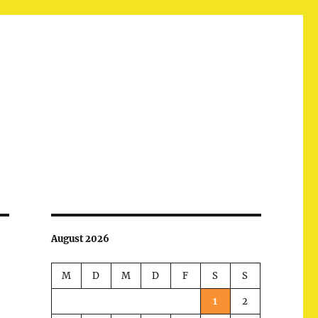
August 2026
M
D
M
D
F
S
S
1
2