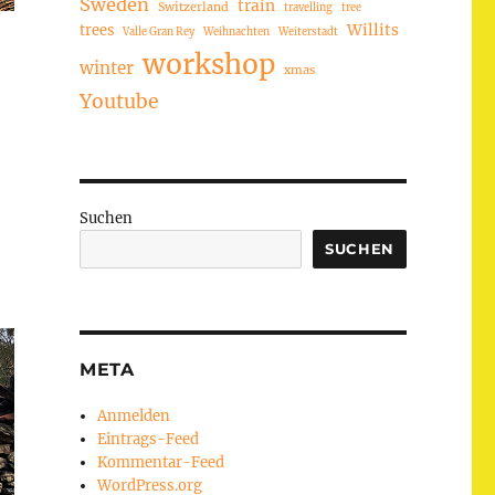
Sweden
train
Switzerland
travelling
tree
trees
Willits
Valle Gran Rey
Weihnachten
Weiterstadt
workshop
winter
xmas
Youtube
Suchen
SUCHEN
META
Anmelden
Eintrags-Feed
Kommentar-Feed
WordPress.org