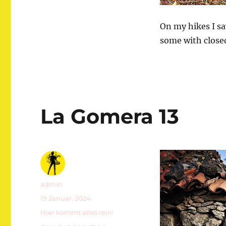
On my hikes I s
some with close
La Gomera 13
Autor
admin
Veröffentlicht
19 Januar, 2024
am
Kategorien
Hier kommt alles rein!