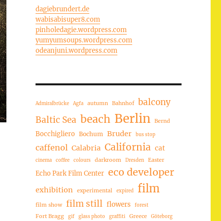
dagiebrundert.de
wabisabisuper8.com
pinholedagie.wordpress.com
yumyumsoups.wordpress.com
odeanjuni.wordpress.com
balcony
autumn
Bahnhof
Admiralbrücke
Agfa
Berlin
beach
Baltic Sea
Bernd
Bruder
Bocchigliero
Bochum
bus stop
California
caffenol
Calabria
cat
darkroom
Easter
cinema
coffee
colours
Dresden
eco developer
Echo Park Film Center
film
exhibition
experimental
expired
film still
flowers
film show
forest
Fort Bragg
Greece
gif
glass photo
graffiti
Göteborg