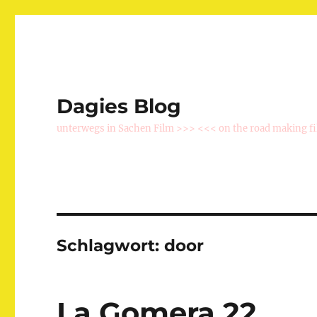
Dagies Blog
unterwegs in Sachen Film >>> <<< on the road making f
Schlagwort:
door
La Gomera 22