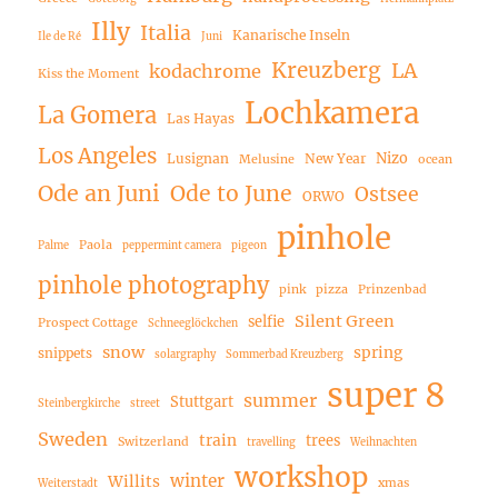
Illy
Italia
Kanarische Inseln
Ile de Ré
Juni
Kreuzberg
LA
kodachrome
Kiss the Moment
Lochkamera
La Gomera
Las Hayas
Los Angeles
Nizo
Lusignan
New Year
Melusine
ocean
Ode an Juni
Ode to June
Ostsee
ORWO
pinhole
Paola
Palme
peppermint camera
pigeon
pinhole photography
pink
pizza
Prinzenbad
Silent Green
selfie
Prospect Cottage
Schneeglöckchen
snow
spring
snippets
solargraphy
Sommerbad Kreuzberg
super 8
summer
Stuttgart
Steinbergkirche
street
Sweden
train
trees
Switzerland
travelling
Weihnachten
workshop
winter
Willits
xmas
Weiterstadt