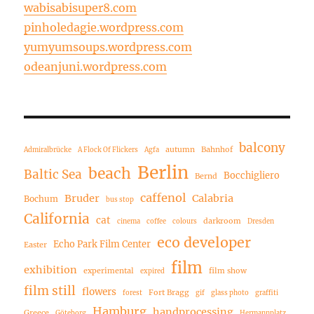
wabisabisuper8.com
pinholedagie.wordpress.com
yumyumsoups.wordpress.com
odeanjuni.wordpress.com
balcony
autumn
Bahnhof
Admiralbrücke
A Flock Of Flickers
Agfa
Berlin
beach
Baltic Sea
Bocchigliero
Bernd
caffenol
Bruder
Calabria
Bochum
bus stop
California
cat
darkroom
cinema
coffee
colours
Dresden
eco developer
Echo Park Film Center
Easter
film
exhibition
experimental
film show
expired
film still
flowers
Fort Bragg
forest
gif
glass photo
graffiti
Hamburg
handprocessing
Greece
Göteborg
Hermannplatz