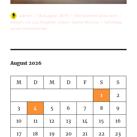
Autor
Veröffentlicht
Kategorien
Schlag
admin
18 August, 2019
Hier kommt alles rein!
am
beach
,
LA
,
Los Angeles
,
ocean
,
Santa Monica
Schreibe
zu
einen Kommentar
Hello
Ocean!
August 2026
M
D
M
D
F
S
S
1
2
3
4
5
6
7
8
9
10
11
12
13
14
15
16
17
18
19
20
21
22
23