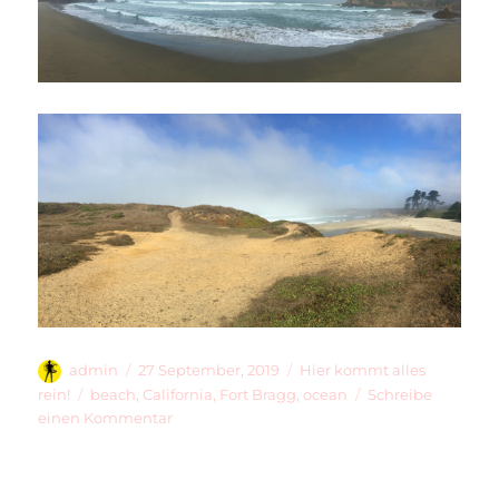
Autor
Veröffentlicht
Kategorien
admin
27 September, 2019
Hier kommt alles
am
Schlagwörter
rein!
beach
,
California
,
Fort Bragg
,
ocean
Schreibe
zu
einen Kommentar
Oh
Ocean