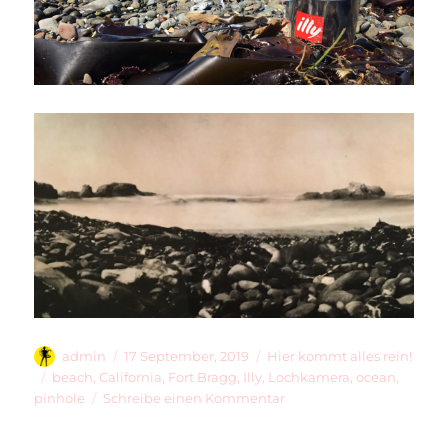
Autor
Veröffentlicht
Kategorien
admin
17 September, 2019
Hier kommt alles rein!
am
Schlagwörter
beach
,
California
,
Fort Bragg
,
Illy
,
Lochkamera
,
ocean
,
zu
pinhole
Schreibe einen Kommentar
Illy
On