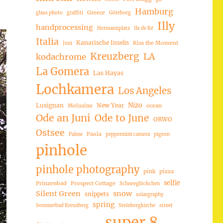
Hamburg
Greece
glass photo
graffiti
Göteborg
Illy
handprocessing
Hermannplatz
Ile de Ré
Italia
Kanarische Inseln
Kiss the Moment
Juni
Kreuzberg
LA
kodachrome
La Gomera
Las Hayas
Lochkamera
Los Angeles
Nizo
Lusignan
New Year
Melusine
ocean
Ode an Juni
Ode to June
ORWO
Ostsee
Paola
Palme
peppermint camera
pigeon
pinhole
pinhole photography
pink
pizza
selfie
Prinzenbad
Prospect Cottage
Schneeglöckchen
Silent Green
snow
snippets
solargraphy
spring
Sommerbad Kreuzberg
Steinbergkirche
street
super 8