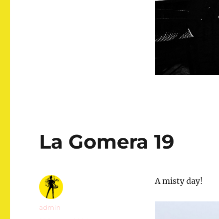
La Gomera 19
A misty day!
Autor
admin