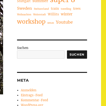
summer
Stuttgart
Sweden
train
trees
Switzerland
travelling
winter
Willits
Weihnachten
Weiterstadt
workshop
Youtube
xmas
Suchen
SUCHEN
META
Anmelden
Eintrags-Feed
Kommentar-Feed
WordPress.org