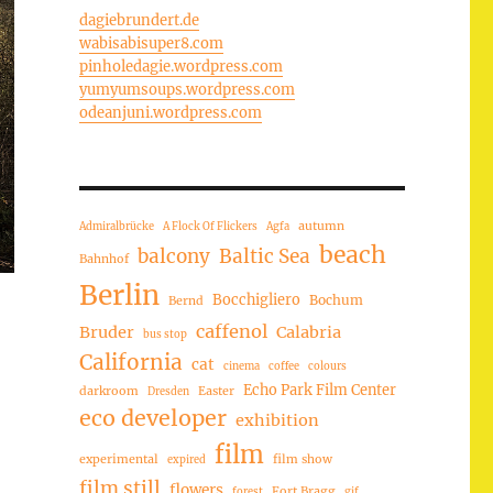
dagiebrundert.de
wabisabisuper8.com
pinholedagie.wordpress.com
yumyumsoups.wordpress.com
odeanjuni.wordpress.com
autumn
Admiralbrücke
A Flock Of Flickers
Agfa
beach
balcony
Baltic Sea
Bahnhof
Berlin
Bocchigliero
Bochum
Bernd
caffenol
Bruder
Calabria
bus stop
California
cat
cinema
coffee
colours
Echo Park Film Center
darkroom
Easter
Dresden
eco developer
exhibition
film
experimental
film show
expired
film still
flowers
Fort Bragg
forest
gif