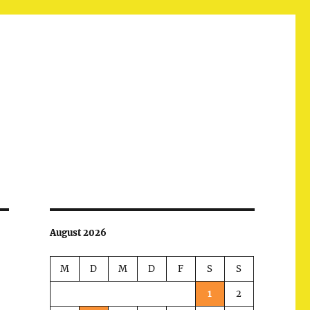
August 2026
M
D
M
D
F
S
S
1
2