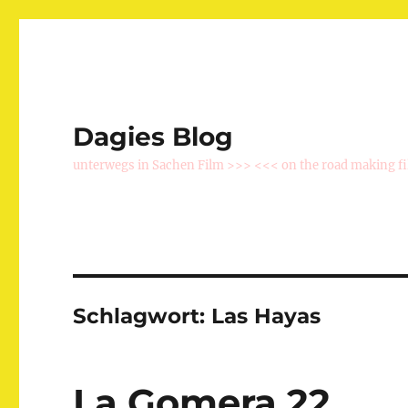
Dagies Blog
unterwegs in Sachen Film >>> <<< on the road making f
Schlagwort:
Las Hayas
La Gomera 22