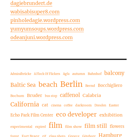
dagiebrundert.de
wabisabisuper8.com
pinholedagie.wordpress.com
yumyumsoups.wordpress.com
odeanjuni.wordpress.com
balcony
autumn
Bahnhof
Admiralbrücke
A Flock Of Flickers
Agfa
Berlin
beach
Baltic Sea
Bocchigliero
Bernd
caffenol
Bruder
Calabria
Bochum
bus stop
California
cat
darkroom
Easter
cinema
coffee
Dresden
eco developer
exhibition
Echo Park Film Center
film
film still
flowers
experimental
film show
expired
Hamburg
Fort Bragg
Greece
forest
gif
glass photo
Göteborg