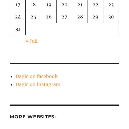
17
18
19
20
21
22
23
24
25
26
27
28
29
30
31
« Juli
Dagie on facebook
Dagie on instagram
MORE WEBSITES: