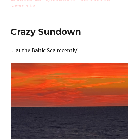
zu
Kommentar
La
Gomera
20
Crazy Sundown
… at the Baltic Sea recently!