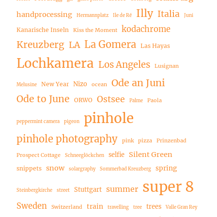
Illy
Italia
handprocessing
Hermannplatz
Ile de Ré
Juni
kodachrome
Kanarische Inseln
Kiss the Moment
La Gomera
Kreuzberg
LA
Las Hayas
Lochkamera
Los Angeles
Lusignan
Ode an Juni
Nizo
New Year
ocean
Melusine
Ode to June
Ostsee
ORWO
Paola
Palme
pinhole
peppermint camera
pigeon
pinhole photography
pink
pizza
Prinzenbad
Silent Green
selfie
Prospect Cottage
Schneeglöckchen
snow
spring
snippets
solargraphy
Sommerbad Kreuzberg
super 8
summer
Stuttgart
Steinbergkirche
street
Sweden
train
trees
Switzerland
travelling
tree
Valle Gran Rey