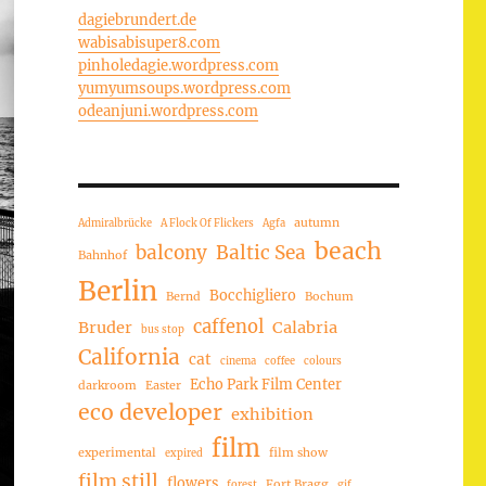
dagiebrundert.de
wabisabisuper8.com
pinholedagie.wordpress.com
yumyumsoups.wordpress.com
odeanjuni.wordpress.com
autumn
Admiralbrücke
A Flock Of Flickers
Agfa
beach
balcony
Baltic Sea
Bahnhof
Berlin
Bocchigliero
Bernd
Bochum
caffenol
Bruder
Calabria
bus stop
California
cat
cinema
coffee
colours
Echo Park Film Center
darkroom
Easter
eco developer
exhibition
film
experimental
film show
expired
film still
flowers
Fort Bragg
forest
gif