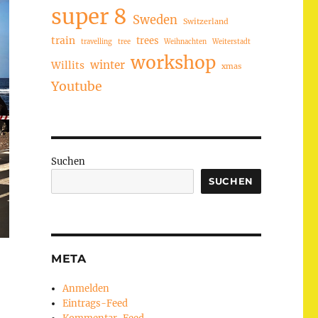
super 8
Sweden
Switzerland
train
trees
travelling
tree
Weihnachten
Weiterstadt
workshop
winter
Willits
xmas
Youtube
Suchen
SUCHEN
META
Anmelden
Eintrags-Feed