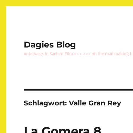
Dagies Blog
unterwegs in Sachen Film >>> <<< on the road making f
Schlagwort:
Valle Gran Rey
La Gomera 8