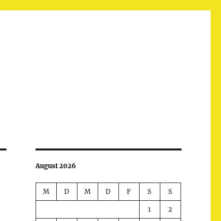
August 2026
M
D
M
D
F
S
S
1
2