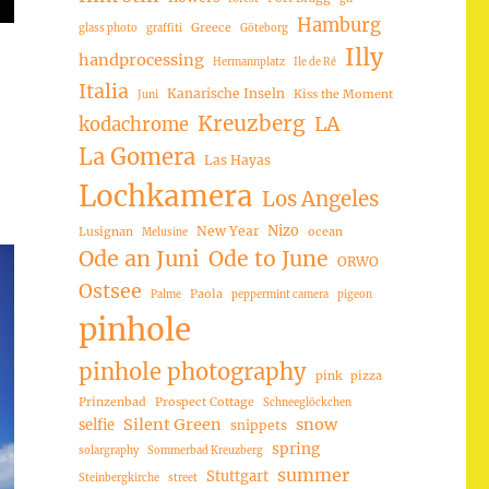
Hamburg
Greece
glass photo
graffiti
Göteborg
Illy
handprocessing
Hermannplatz
Ile de Ré
Italia
Kanarische Inseln
Kiss the Moment
Juni
Kreuzberg
LA
kodachrome
La Gomera
Las Hayas
Lochkamera
Los Angeles
Nizo
New Year
Lusignan
ocean
Melusine
Ode an Juni
Ode to June
ORWO
Ostsee
Paola
Palme
peppermint camera
pigeon
pinhole
pinhole photography
pink
pizza
Prinzenbad
Prospect Cottage
Schneeglöckchen
Silent Green
snow
selfie
snippets
spring
solargraphy
Sommerbad Kreuzberg
summer
Stuttgart
Steinbergkirche
street