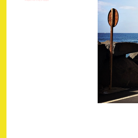
Gomera
6