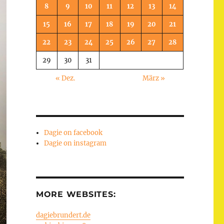
8
9
10
11
12
13
14
15
16
17
18
19
20
21
22
23
24
25
26
27
28
29
30
31
« Dez.
März »
Dagie on facebook
Dagie on instagram
MORE WEBSITES:
dagiebrundert.de