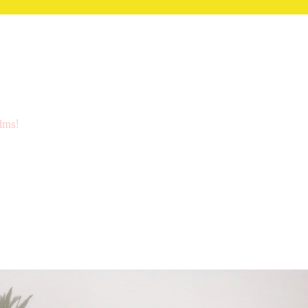
ilms!