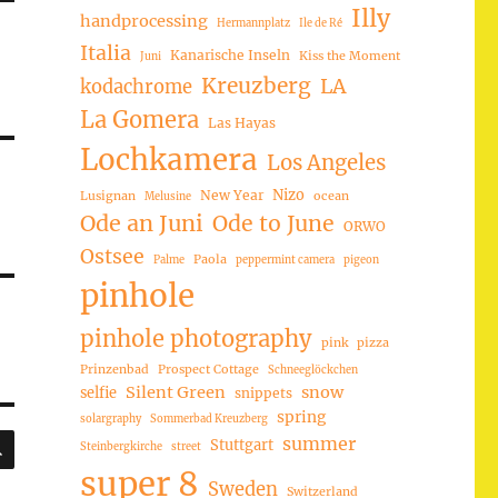
Illy
handprocessing
Hermannplatz
Ile de Ré
Italia
Kanarische Inseln
Kiss the Moment
Juni
Kreuzberg
LA
kodachrome
La Gomera
Las Hayas
Lochkamera
Los Angeles
Nizo
New Year
Lusignan
ocean
Melusine
Ode an Juni
Ode to June
ORWO
Ostsee
Paola
Palme
peppermint camera
pigeon
pinhole
pinhole photography
pink
pizza
Prinzenbad
Prospect Cottage
Schneeglöckchen
Silent Green
snow
selfie
snippets
spring
solargraphy
Sommerbad Kreuzberg
SUCHEN
summer
Stuttgart
Steinbergkirche
street
super 8
Sweden
Switzerland