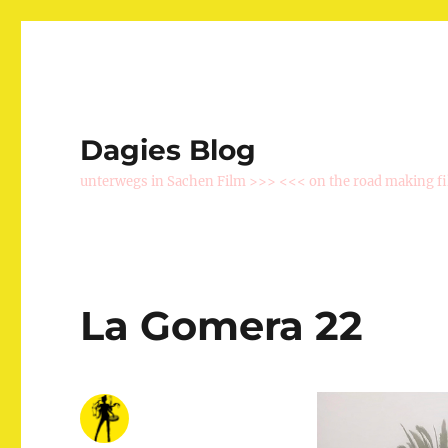
Dagies Blog
unterwegs in Sachen Film >>> <<< on the road making f
La Gomera 22