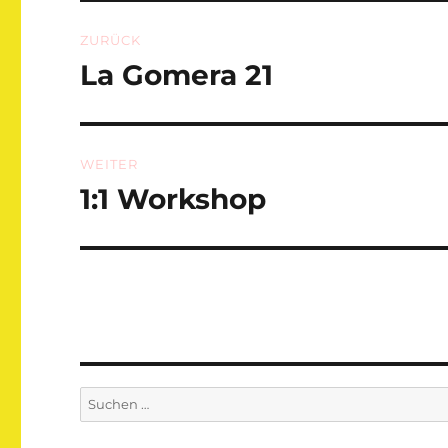
Beitragsnavigation
ZURÜCK
La Gomera 21
Vorheriger
Beitrag:
WEITER
1:1 Workshop
Nächster
Beitrag:
Suchen
nach: