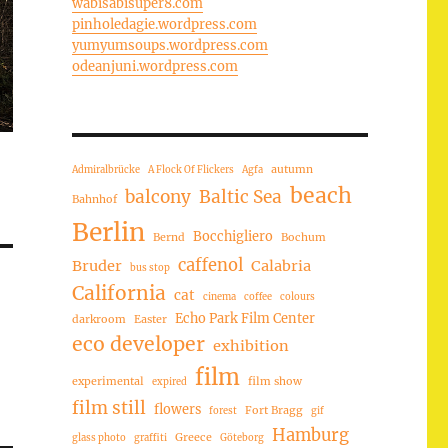
wabisabisuper8.com
pinholedagie.wordpress.com
yumyumsoups.wordpress.com
odeanjuni.wordpress.com
autumn
Admiralbrücke
A Flock Of Flickers
Agfa
beach
balcony
Baltic Sea
Bahnhof
Berlin
Bocchigliero
Bernd
Bochum
caffenol
Bruder
Calabria
bus stop
California
cat
cinema
coffee
colours
Echo Park Film Center
darkroom
Easter
eco developer
exhibition
film
experimental
film show
expired
film still
flowers
Fort Bragg
forest
gif
Hamburg
Greece
glass photo
graffiti
Göteborg