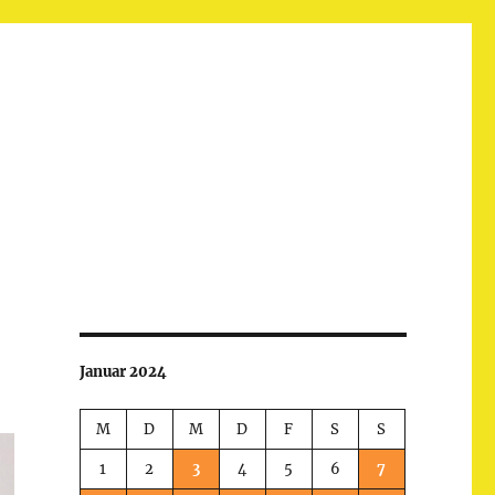
Januar 2024
M
D
M
D
F
S
S
1
2
3
4
5
6
7