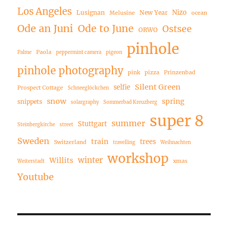
Los Angeles
Nizo
Lusignan
New Year
Melusine
ocean
Ode an Juni
Ode to June
Ostsee
ORWO
pinhole
Paola
Palme
peppermint camera
pigeon
pinhole photography
pink
pizza
Prinzenbad
Silent Green
selfie
Prospect Cottage
Schneeglöckchen
snow
spring
snippets
solargraphy
Sommerbad Kreuzberg
super 8
summer
Stuttgart
Steinbergkirche
street
Sweden
train
trees
Switzerland
travelling
Weihnachten
workshop
winter
Willits
xmas
Weiterstadt
Youtube