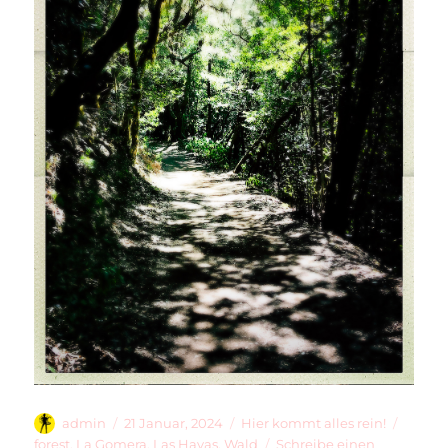
Autor
Veröffentlicht
Kategorien
Schlag
admin
21 Januar, 2024
Hier kommt alles rein!
am
forest
,
La Gomera
,
Las Hayas
,
Wald
Schreibe einen