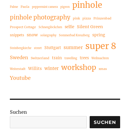
pinhole
Paola
Palme
peppermint camera
pigeon
pinhole photography
pink
pizza
Prinzenbad
Silent Green
selfie
Prospect Cottage
Schneeglöckchen
snow
spring
snippets
solargraphy
Sommerbad Kreuzberg
super 8
summer
Stuttgart
Steinbergkirche
street
Sweden
train
trees
Switzerland
travelling
Weihnachten
workshop
winter
Willits
xmas
Weiterstadt
Youtube
Suchen
SUCHEN