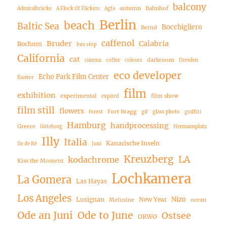
balcony
autumn
Bahnhof
Admiralbrücke
A Flock Of Flickers
Agfa
Berlin
beach
Baltic Sea
Bocchigliero
Bernd
caffenol
Bruder
Calabria
Bochum
bus stop
California
cat
darkroom
cinema
coffee
colours
Dresden
eco developer
Echo Park Film Center
Easter
film
exhibition
experimental
film show
expired
film still
flowers
Fort Bragg
forest
gif
glass photo
graffiti
Hamburg
handprocessing
Greece
Göteborg
Hermannplatz
Illy
Italia
Kanarische Inseln
Ile de Ré
Juni
Kreuzberg
LA
kodachrome
Kiss the Moment
Lochkamera
La Gomera
Las Hayas
Los Angeles
Nizo
Lusignan
New Year
Melusine
ocean
Ode an Juni
Ode to June
Ostsee
ORWO