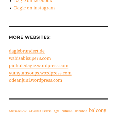
Dagie on facebook
Dagie on instagram
MORE WEBSITES:
dagiebrundert.de
wabisabisuper8.com
pinholedagie.wordpress.com
yumyumsoups.wordpress.com
odeanjuni.wordpress.com
balcony
autumn
Bahnhof
Admiralbrücke
A Flock Of Flickers
Agfa