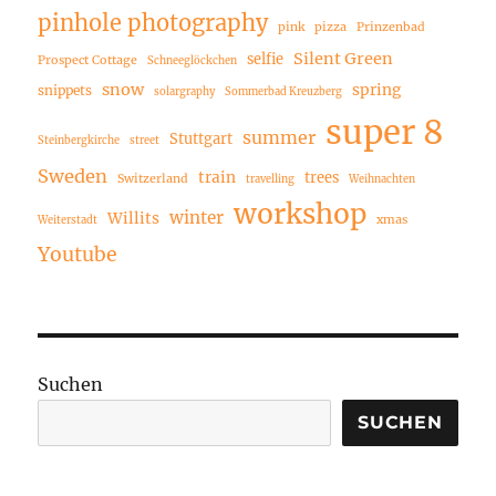
pinhole photography
pink
pizza
Prinzenbad
Silent Green
selfie
Prospect Cottage
Schneeglöckchen
snow
spring
snippets
solargraphy
Sommerbad Kreuzberg
super 8
summer
Stuttgart
Steinbergkirche
street
Sweden
train
trees
Switzerland
travelling
Weihnachten
workshop
winter
Willits
xmas
Weiterstadt
Youtube
Suchen
SUCHEN