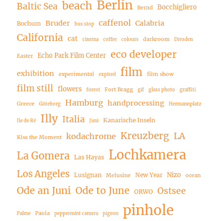
Berlin
beach
Baltic Sea
Bocchigliero
Bernd
caffenol
Bruder
Calabria
Bochum
bus stop
California
cat
darkroom
cinema
coffee
colours
Dresden
eco developer
Echo Park Film Center
Easter
film
exhibition
experimental
film show
expired
film still
flowers
Fort Bragg
forest
gif
glass photo
graffiti
Hamburg
handprocessing
Greece
Göteborg
Hermannplatz
Illy
Italia
Kanarische Inseln
Ile de Ré
Juni
Kreuzberg
LA
kodachrome
Kiss the Moment
Lochkamera
La Gomera
Las Hayas
Los Angeles
Nizo
Lusignan
New Year
Melusine
ocean
Ode an Juni
Ode to June
Ostsee
ORWO
pinhole
Paola
Palme
peppermint camera
pigeon