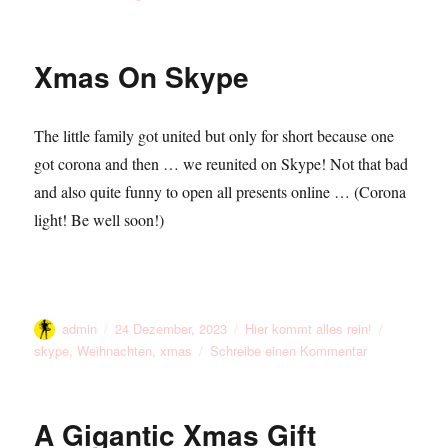
Train
Station
Kiosk
Xmas On Skype
Loneliness
The little family got united but only for short because one
got corona and then … we reunited on Skype! Not that bad
and also quite funny to open all presents online … (Corona
light! Be well soon!)
Autor
Veröffentlicht
Kategorien
Schlagwör
admin
24 Dezember, 2023
Hier kommt alles rein!
am
zu
skype
,
Weihnachten
,
xmas
Schreibe einen Kommentar
Xmas
On
Skype
A Gigantic Xmas Gift