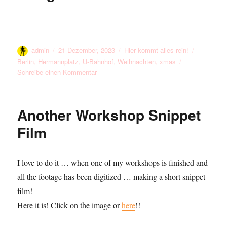
Autor
Veröffentlicht
Kategorien
Schlagwör
admin
21 Dezember, 2023
Hier kommt alles rein!
am
Berlin
,
Hermannplatz
,
U-Bahnhof
,
Weihnachten
,
xmas
zu
Schreibe einen Kommentar
A
Gigantic
Xmas
Another Workshop Snippet
Gift
Film
I love to do it … when one of my workshops is finished and
all the footage has been digitized … making a short snippet
film!
Here it is! Click on the image or
here
!!