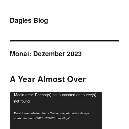
Dagies Blog
Monat:
Dezember 2023
A Year Almost Over
Video-
Media error: Format(s) not supported or source(s)
not found
Player
Datei herunterladen: https://lablog.dagiebrundert.de/wp-
content/uploads/2023/12/2024d.mp4?_=1