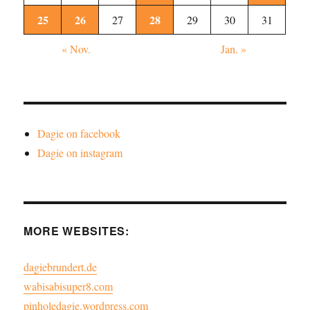
25
26
28
27
29
30
31
« Nov.
Jan. »
Dagie on facebook
Dagie on instagram
MORE WEBSITES:
dagiebrundert.de
wabisabisuper8.com
pinholedagie.wordpress.com