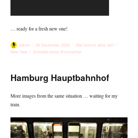
… ready for a fresh new one!
Autor
Veröffentlicht
Kategorien
Schlagwör
admin
28 Dezember, 2023
Hier kommt alles rein!
am
zu
New Year
Schreibe einen Kommentar
A
Year
Almost
Hamburg Hauptbahnhof
Over
More images from the same situation … waiting for my
train.