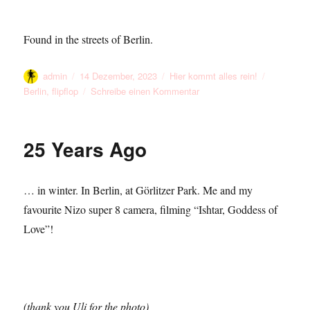
Found in the streets of Berlin.
Autor
Veröffentlicht
Kategorien
Schlagwör
admin
14 Dezember, 2023
Hier kommt alles rein!
am
zu
Berlin
,
flipflop
Schreibe einen Kommentar
Flip
Flop
In
25 Years Ago
December
… in winter. In Berlin, at Görlitzer Park. Me and my
favourite Nizo super 8 camera, filming “Ishtar, Goddess of
Love”!
(thank you Uli for the photo)