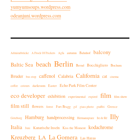
yumyumsoups.wordpress.com
odeanjuni.wordpress.com
balcony
autumn
Bahnhof
Admiralbrücke
A Flock Of Flickers
Agfa
Berlin
beach
Baltic Sea
Bocchigliero
Bernd
Bochum
California
caffenol
Bruder
Calabria
cat
bus stop
cinema
Echo Park Film Center
darkroom
Easter
coffee
colours
film
eco developer
exhibition
experimental
film show
expired
film still
flowers
Fort Bragg
Greece
forest
gif
glass photo
graffiti
Illy
Hamburg
handprocessing
Göteborg
Hermannplatz
Ile de Ré
Italia
kodachrome
Kanarische Inseln
Kiss the Moment
Juni
La Gomera
Kreuzberg
LA
Las Hayas