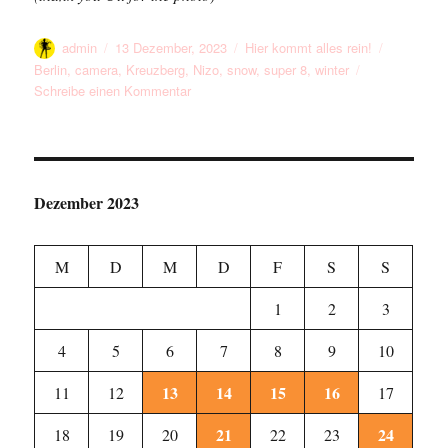
Autor
Veröffentlicht
Kategorien
Schlagwör
admin
13 Dezember, 2023
Hier kommt alles rein!
am
Berlin
,
camera
,
Kreuzberg
,
Nizo
,
snow
,
super 8
,
winter
zu
Schreibe einen Kommentar
25
Years
Ago
Dezember 2023
M
D
M
D
F
S
S
1
2
3
4
5
6
7
8
9
10
13
14
15
16
11
12
17
21
24
18
19
20
22
23