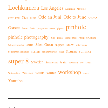
Lochkamera
Los Angeles
Lusignan
Melusine
Ode an Juni
Ode to June
Nizo
New Year
ORWO
ocean
pinhole
Ostsee
Paola
Palme
peppermint camera
pigeon
pinhole photography
pink
pizza
Prinzenbad
Prospect Cottage
Silent Green
snow
selfie
snippets
Schneeglöckchen
solargraphy
summer
spring
Stuttgart
Sommerbad Kreuzberg
Steinbergkirche
street
super 8
Sweden
train
trees
Switzerland
travelling
tree
workshop
winter
Willits
xmas
Weihnachten
Weiterstadt
Youtube