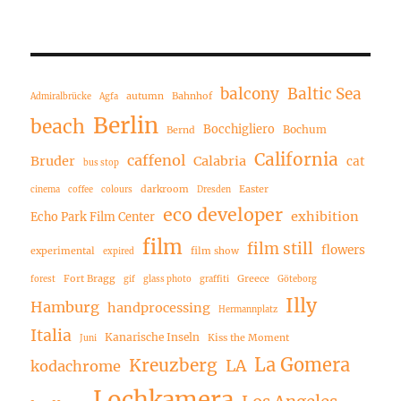
balcony
Baltic Sea
autumn
Bahnhof
Admiralbrücke
Agfa
Berlin
beach
Bocchigliero
Bochum
Bernd
California
caffenol
Bruder
Calabria
cat
bus stop
darkroom
Easter
cinema
coffee
colours
Dresden
eco developer
exhibition
Echo Park Film Center
film
film still
flowers
experimental
film show
expired
Fort Bragg
Greece
forest
gif
glass photo
graffiti
Göteborg
Illy
Hamburg
handprocessing
Hermannplatz
Italia
Kanarische Inseln
Kiss the Moment
Juni
La Gomera
Kreuzberg
LA
kodachrome
Lochkamera