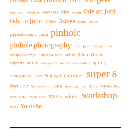
Los Angeles
Las Hayas
Ode an Juni
Nizo
New Year
Lusignan
ocean
Melusine
Ode to June
Ostsee
ORWO
Paola
Palme
pinhole
peppermint camera
pigeon
pinhole photography
pink
pizza
Prinzenbad
Silent Green
selfie
Prospect Cottage
Schneeglöckchen
snow
spring
snippets
solargraphy
Sommerbad Kreuzberg
super 8
summer
Stuttgart
Steinbergkirche
street
Sweden
train
trees
Switzerland
travelling
tree
Valle Gran Rey
workshop
winter
Willits
Weihnachten
Weiterstadt
Youtube
xmas