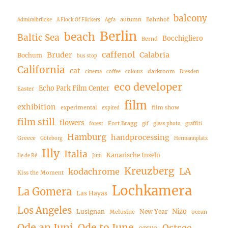
balcony
autumn
Bahnhof
Admiralbrücke
A Flock Of Flickers
Agfa
Berlin
beach
Baltic Sea
Bocchigliero
Bernd
caffenol
Bruder
Calabria
Bochum
bus stop
California
cat
darkroom
cinema
coffee
colours
Dresden
eco developer
Echo Park Film Center
Easter
film
exhibition
experimental
film show
expired
film still
flowers
Fort Bragg
forest
gif
glass photo
graffiti
Hamburg
handprocessing
Greece
Göteborg
Hermannplatz
Illy
Italia
Kanarische Inseln
Ile de Ré
Juni
Kreuzberg
LA
kodachrome
Kiss the Moment
Lochkamera
La Gomera
Las Hayas
Los Angeles
Nizo
Lusignan
New Year
Melusine
ocean
Ode an Juni
Ode to June
Ostsee