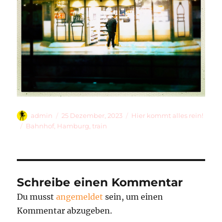
Autor
Veröffentlicht
Kategorien
admin
25 Dezember, 2023
Hier kommt alles rein!
am
Schlagwörter
Bahnhof
,
Hamburg
,
train
Schreibe einen Kommentar
Du musst
angemeldet
sein, um einen
Kommentar abzugeben.