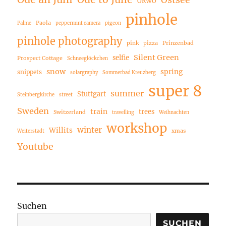
ORWO
pinhole
Paola
Palme
peppermint camera
pigeon
pinhole photography
pink
pizza
Prinzenbad
Silent Green
selfie
Prospect Cottage
Schneeglöckchen
snow
spring
snippets
solargraphy
Sommerbad Kreuzberg
super 8
summer
Stuttgart
Steinbergkirche
street
Sweden
train
trees
Switzerland
travelling
Weihnachten
workshop
winter
Willits
xmas
Weiterstadt
Youtube
Suchen
SUCHEN