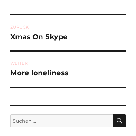
Beitragsnavigation
ZURÜCK
Xmas On Skype
Vorheriger
Beitrag:
WEITER
More loneliness
Nächster
Beitrag:
SU
Suchen
nach: