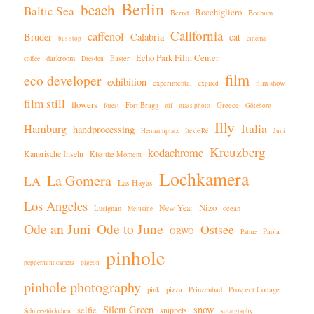
Berlin
beach
Baltic Sea
Bocchigliero
Bernd
Bochum
California
caffenol
Bruder
Calabria
cat
bus stop
cinema
Echo Park Film Center
darkroom
Easter
coffee
Dresden
film
eco developer
exhibition
experimental
film show
expired
film still
flowers
Fort Bragg
Greece
forest
gif
glass photo
Göteborg
Illy
Italia
Hamburg
handprocessing
Hermannplatz
Ile de Ré
Juni
Kreuzberg
kodachrome
Kanarische Inseln
Kiss the Moment
Lochkamera
La Gomera
LA
Las Hayas
Los Angeles
Nizo
New Year
Lusignan
ocean
Melusine
Ode an Juni
Ode to June
Ostsee
ORWO
Paola
Palme
pinhole
peppermint camera
pigeon
pinhole photography
pink
pizza
Prinzenbad
Prospect Cottage
Silent Green
snow
selfie
snippets
Schneeglöckchen
solargraphy