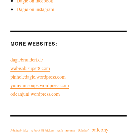
Dagie on facebook
Dagie on instagram
MORE WEBSITES:
dagiebrundert.de
wabisabisuper8.com
pinholedagie.wordpress.com
yumyumsoups.wordpress.com
odeanjuni.wordpress.com
balcony
autumn
Bahnhof
Admiralbrücke
A Flock Of Flickers
Agfa