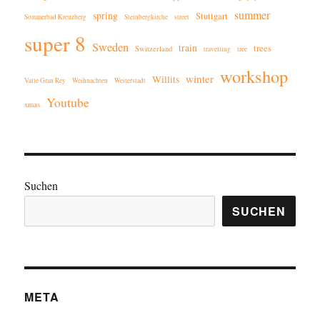
summer
spring
Stuttgart
Sommerbad Kreuzberg
Steinbergkirche
street
super 8
Sweden
train
trees
Switzerland
travelling
tree
workshop
winter
Willits
Valle Gran Rey
Weihnachten
Weiterstadt
Youtube
xmas
Suchen
SUCHEN
META