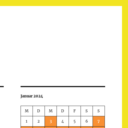
Januar 2024
M
D
M
D
F
S
S
1
2
3
4
5
6
7