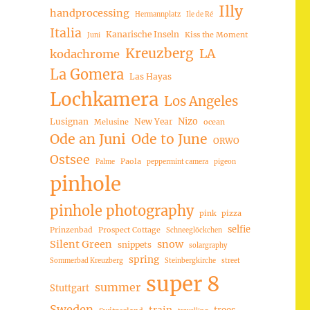
Illy
handprocessing
Hermannplatz
Ile de Ré
Italia
Kanarische Inseln
Kiss the Moment
Juni
Kreuzberg
LA
kodachrome
La Gomera
Las Hayas
Lochkamera
Los Angeles
Nizo
Lusignan
New Year
Melusine
ocean
Ode an Juni
Ode to June
ORWO
Ostsee
Paola
Palme
peppermint camera
pigeon
pinhole
pinhole photography
pink
pizza
selfie
Prinzenbad
Prospect Cottage
Schneeglöckchen
Silent Green
snow
snippets
solargraphy
spring
Sommerbad Kreuzberg
Steinbergkirche
street
super 8
summer
Stuttgart
Sweden
trees