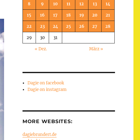
8
9
10
11
12
13
14
15
16
17
18
19
20
21
22
23
24
25
26
27
28
29
30
31
« Dez.
März »
Dagie on facebook
Dagie on instagram
MORE WEBSITES:
dagiebrundert.de