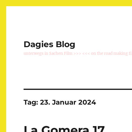
Dagies Blog
unterwegs in Sachen Film >>> <<< on the road making f
Tag:
23. Januar 2024
La Gomera 17