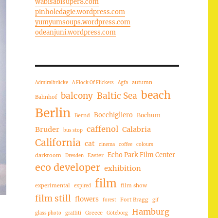
wabisabisuper8.com
pinholedagie.wordpress.com
yumyumsoups.wordpress.com
odeanjuni.wordpress.com
autumn
Admiralbrücke
A Flock Of Flickers
Agfa
beach
balcony
Baltic Sea
Bahnhof
Berlin
Bocchigliero
Bochum
Bernd
caffenol
Bruder
Calabria
bus stop
California
cat
cinema
coffee
colours
Echo Park Film Center
darkroom
Easter
Dresden
eco developer
exhibition
film
experimental
film show
expired
film still
flowers
Fort Bragg
forest
gif
Hamburg
Greece
glass photo
graffiti
Göteborg