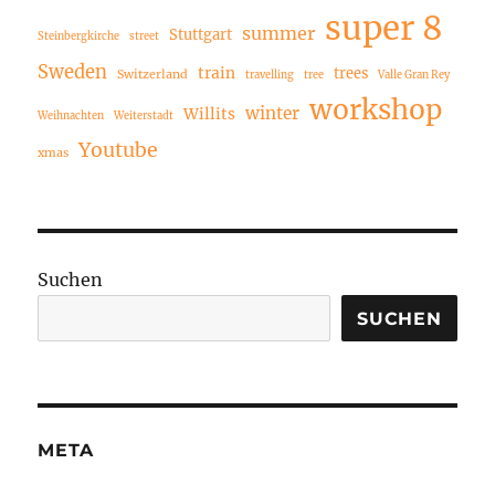
super 8
summer
Stuttgart
Steinbergkirche
street
Sweden
train
trees
Switzerland
travelling
tree
Valle Gran Rey
workshop
winter
Willits
Weihnachten
Weiterstadt
Youtube
xmas
Suchen
SUCHEN
META