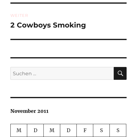
WEITER
2 Cowboys Smoking
Nächster
Beitrag:
SU
Suchen
nach:
November 2011
M
D
M
D
F
S
S