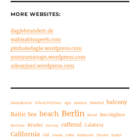
MORE WEBSITES:
dagiebrundert.de
wabisabisuper8.com
pinholedagie.wordpress.com
yumyumsoups.wordpress.com
odeanjuni.wordpress.com
balcony
autumn
Bahnhof
Admiralbrücke
A Flock Of Flickers
Agfa
Berlin
beach
Baltic Sea
Bocchigliero
Bernd
caffenol
Bruder
Calabria
Bochum
bus stop
California
cat
darkroom
Easter
cinema
coffee
Dresden