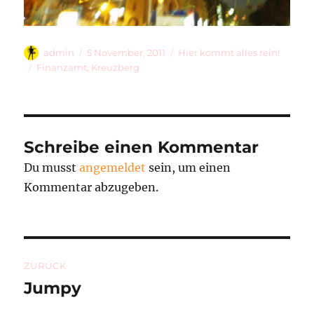
Autor
Veröffentlicht
Kategorien
admin
5 November, 2011
Hier kommt alles rein!
am
Schlagwörter
Finanzamt
,
Kreuzberg
Schreibe einen Kommentar
Du musst
angemeldet
sein, um einen
Kommentar abzugeben.
Beitragsnavigation
ZURÜCK
Jumpy
Vorheriger
Beitrag: