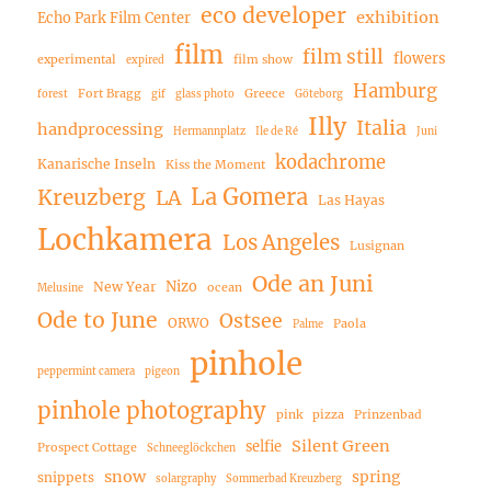
eco developer
exhibition
Echo Park Film Center
film
film still
flowers
experimental
film show
expired
Hamburg
Fort Bragg
Greece
forest
gif
glass photo
Göteborg
Illy
Italia
handprocessing
Hermannplatz
Ile de Ré
Juni
kodachrome
Kanarische Inseln
Kiss the Moment
La Gomera
Kreuzberg
LA
Las Hayas
Lochkamera
Los Angeles
Lusignan
Ode an Juni
Nizo
New Year
ocean
Melusine
Ode to June
Ostsee
ORWO
Paola
Palme
pinhole
peppermint camera
pigeon
pinhole photography
pink
pizza
Prinzenbad
Silent Green
selfie
Prospect Cottage
Schneeglöckchen
snow
spring
snippets
solargraphy
Sommerbad Kreuzberg