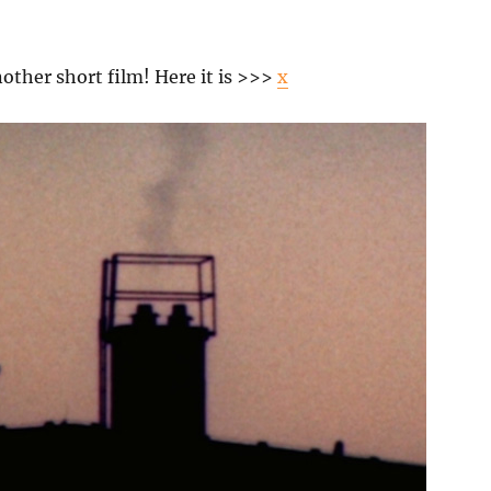
ther short film! Here it is >>>
x