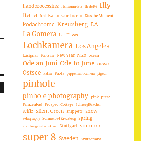
Illy
handprocessing
Hermannplatz
Ile de Ré
Italia
Kanarische Inseln
Kiss the Moment
Juni
Kreuzberg
LA
kodachrome
La Gomera
Las Hayas
Lochkamera
Los Angeles
Nizo
New Year
Lusignan
ocean
Melusine
Ode an Juni
Ode to June
ORWO
Ostsee
Paola
Palme
peppermint camera
pigeon
pinhole
SUCHEN
pinhole photography
pink
pizza
Prinzenbad
Prospect Cottage
Schneeglöckchen
Silent Green
snow
selfie
snippets
spring
solargraphy
Sommerbad Kreuzberg
summer
Stuttgart
Steinbergkirche
street
super 8
Sweden
Switzerland