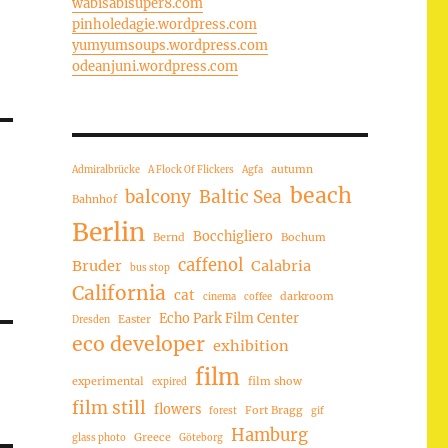
wabisabisuper8.com
pinholedagie.wordpress.com
yumyumsoups.wordpress.com
odeanjuni.wordpress.com
autumn
Admiralbrücke
A Flock Of Flickers
Agfa
beach
balcony
Baltic Sea
Bahnhof
Berlin
Bocchigliero
Bernd
Bochum
caffenol
Bruder
Calabria
bus stop
California
cat
darkroom
cinema
coffee
Echo Park Film Center
Easter
Dresden
eco developer
exhibition
film
experimental
film show
expired
film still
flowers
Fort Bragg
forest
gif
Hamburg
Greece
glass photo
Göteborg