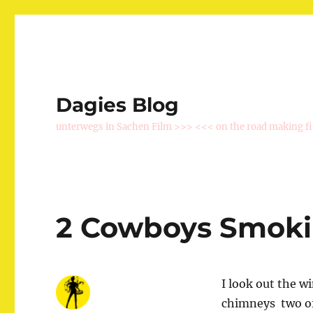
Dagies Blog
unterwegs in Sachen Film >>> <<< on the road making f
2 Cowboys Smok
I look out the w
chimneys  two o