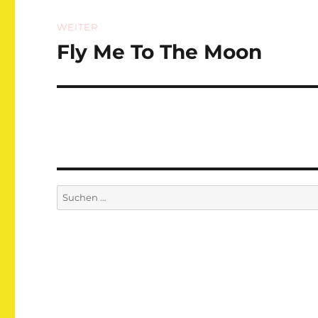
WEITER
Fly Me To The Moon
Nächster
Beitrag:
Suchen
nach: