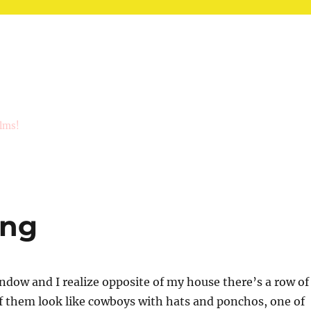
ilms!
ing
indow and I realize opposite of my house there’s a row of
f them look like cowboys with hats and ponchos, one of