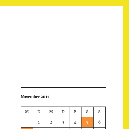
November 2011
M
D
M
D
F
S
S
1
2
3
4
5
6