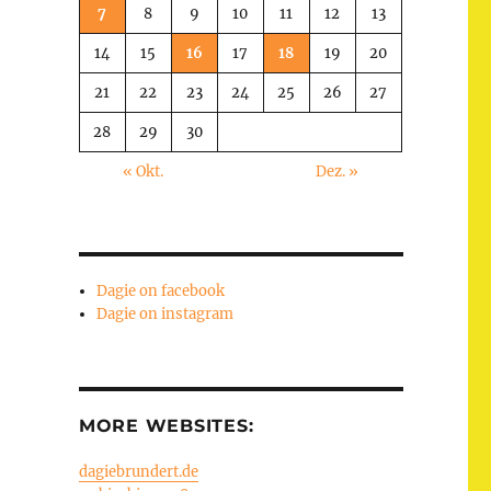
7
8
9
10
11
12
13
14
15
16
17
18
19
20
21
22
23
24
25
26
27
28
29
30
« Okt.
Dez. »
Dagie on facebook
Dagie on instagram
MORE WEBSITES:
dagiebrundert.de