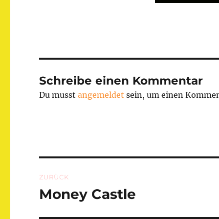
Schreibe einen Kommentar
Du musst
angemeldet
sein, um einen Kommen
Beitragsnavigation
ZURÜCK
Money Castle
Vorheriger
Beitrag: