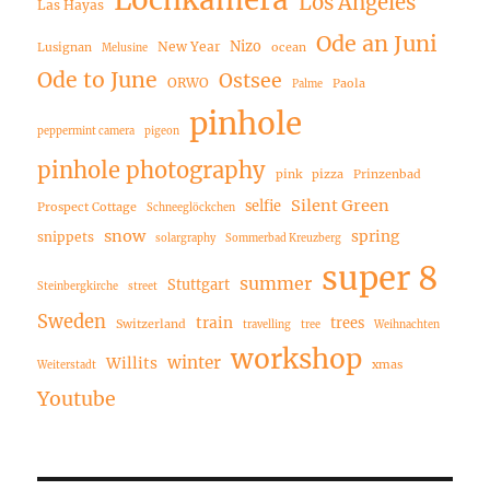
Lochkamera
Los Angeles
Las Hayas
Ode an Juni
Nizo
New Year
Lusignan
ocean
Melusine
Ode to June
Ostsee
ORWO
Paola
Palme
pinhole
peppermint camera
pigeon
pinhole photography
pink
pizza
Prinzenbad
Silent Green
selfie
Prospect Cottage
Schneeglöckchen
snow
spring
snippets
solargraphy
Sommerbad Kreuzberg
super 8
summer
Stuttgart
Steinbergkirche
street
Sweden
train
trees
Switzerland
travelling
tree
Weihnachten
workshop
winter
Willits
xmas
Weiterstadt
Youtube