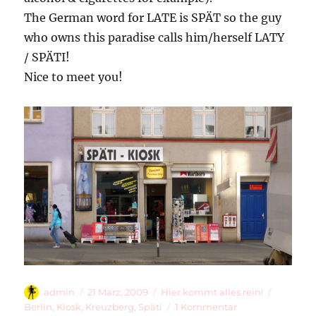
The German word for LATE is SPÄT so the guy
who owns this paradise calls him/herself LATY
/ SPÄTI!
Nice to meet you!
Autor
Veröffentlicht
Kategorien
Schlagw
admin
21 März, 2009
Hier kommt alles rein!
am
zu
Berlin
,
Kiosk
,
Kreuzberg
,
Späti
1 Kommentar