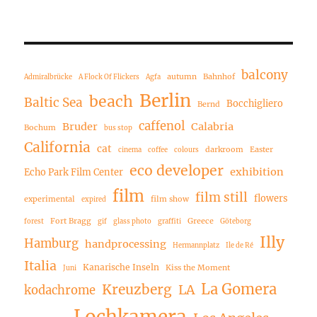
balcony
autumn
Bahnhof
Admiralbrücke
A Flock Of Flickers
Agfa
Berlin
beach
Baltic Sea
Bocchigliero
Bernd
caffenol
Bruder
Calabria
Bochum
bus stop
California
cat
darkroom
Easter
cinema
coffee
colours
eco developer
exhibition
Echo Park Film Center
film
film still
flowers
experimental
film show
expired
Fort Bragg
Greece
forest
gif
glass photo
graffiti
Göteborg
Illy
Hamburg
handprocessing
Hermannplatz
Ile de Ré
Italia
Kanarische Inseln
Kiss the Moment
Juni
La Gomera
Kreuzberg
LA
kodachrome