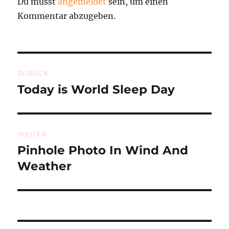
Du musst
angemeldet
sein, um einen
Kommentar abzugeben.
Beitragsnavigation
ZURÜCK
Today is World Sleep Day
Vorheriger
Beitrag:
WEITER
Pinhole Photo In Wind And
Nächster
Beitrag:
Weather