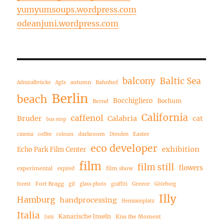
yumyumsoups.wordpress.com
odeanjuni.wordpress.com
balcony
Baltic Sea
autumn
Bahnhof
Admiralbrücke
Agfa
Berlin
beach
Bocchigliero
Bochum
Bernd
California
caffenol
Bruder
Calabria
cat
bus stop
darkroom
Easter
cinema
coffee
colours
Dresden
eco developer
exhibition
Echo Park Film Center
film
film still
flowers
experimental
film show
expired
Fort Bragg
Greece
forest
gif
glass photo
graffiti
Göteborg
Illy
Hamburg
handprocessing
Hermannplatz
Italia
Kanarische Inseln
Kiss the Moment
Juni