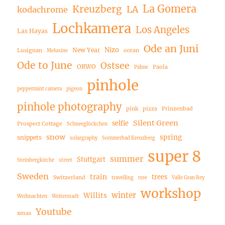
La Gomera
Kreuzberg
LA
kodachrome
Lochkamera
Los Angeles
Las Hayas
Ode an Juni
Nizo
New Year
Lusignan
ocean
Melusine
Ode to June
Ostsee
ORWO
Paola
Palme
pinhole
peppermint camera
pigeon
pinhole photography
pink
pizza
Prinzenbad
Silent Green
selfie
Prospect Cottage
Schneeglöckchen
snow
spring
snippets
solargraphy
Sommerbad Kreuzberg
super 8
summer
Stuttgart
Steinbergkirche
street
Sweden
train
trees
Switzerland
travelling
tree
Valle Gran Rey
workshop
winter
Willits
Weihnachten
Weiterstadt
Youtube
xmas