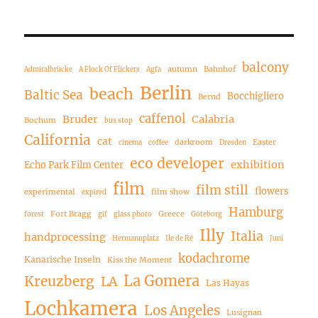
balcony
autumn
Bahnhof
Admiralbrücke
A Flock Of Flickers
Agfa
Berlin
beach
Baltic Sea
Bocchigliero
Bernd
caffenol
Bruder
Calabria
Bochum
bus stop
California
cat
darkroom
Easter
cinema
coffee
Dresden
eco developer
exhibition
Echo Park Film Center
film
film still
flowers
experimental
film show
expired
Hamburg
Fort Bragg
Greece
forest
gif
glass photo
Göteborg
Illy
Italia
handprocessing
Hermannplatz
Ile de Ré
Juni
kodachrome
Kanarische Inseln
Kiss the Moment
La Gomera
Kreuzberg
LA
Las Hayas
Lochkamera
Los Angeles
Lusignan