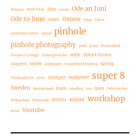
Ode an Juni
Nizo
New Year
ocean
Melusine
Ode to June
Ostsee
ORWO
Paola
Palme
pinhole
peppermint camera
pigeon
pinhole photography
pink
pizza
Prinzenbad
Silent Green
selfie
Prospect Cottage
Schneeglöckchen
snow
spring
snippets
solargraphy
Sommerbad Kreuzberg
super 8
summer
Stuttgart
Steinbergkirche
street
Sweden
train
trees
Switzerland
travelling
tree
Valle Gran Rey
workshop
winter
Willits
Weihnachten
Weiterstadt
Youtube
xmas