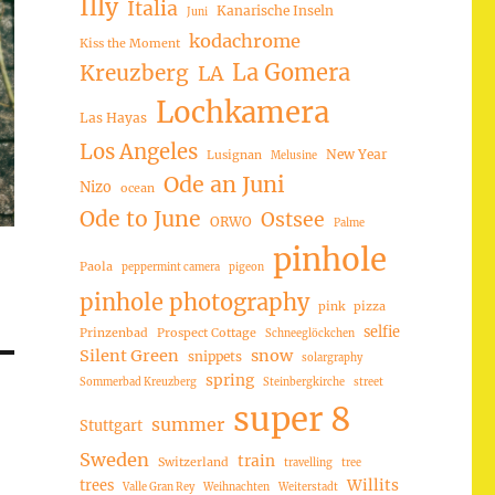
Illy
Italia
Kanarische Inseln
Juni
kodachrome
Kiss the Moment
La Gomera
Kreuzberg
LA
Lochkamera
Las Hayas
Los Angeles
New Year
Lusignan
Melusine
Ode an Juni
Nizo
ocean
Ode to June
Ostsee
ORWO
Palme
pinhole
Paola
peppermint camera
pigeon
pinhole photography
pink
pizza
selfie
Prinzenbad
Prospect Cottage
Schneeglöckchen
Silent Green
snow
snippets
solargraphy
spring
Sommerbad Kreuzberg
Steinbergkirche
street
super 8
summer
Stuttgart
Sweden
train
Switzerland
travelling
tree
trees
Willits
Valle Gran Rey
Weihnachten
Weiterstadt