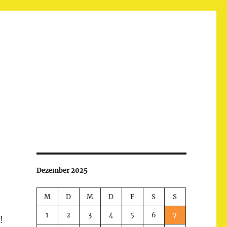
Dezember 2025
M
D
M
D
F
S
S
1
2
3
4
5
6
7
!