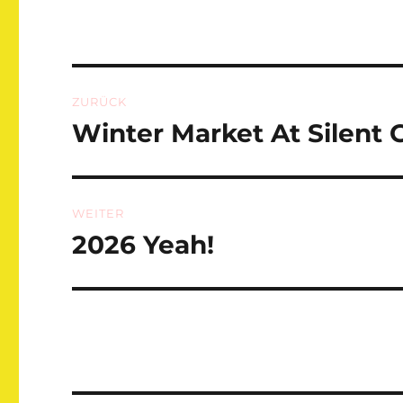
Beitragsnavigation
ZURÜCK
Winter Market At Silent 
Vorheriger
Beitrag:
WEITER
2026 Yeah!
Nächster
Beitrag: