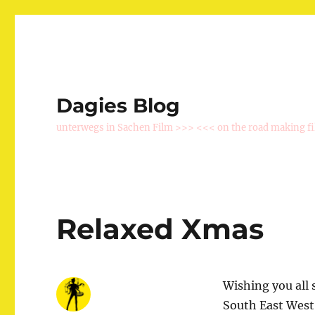
Dagies Blog
unterwegs in Sachen Film >>> <<< on the road making f
Relaxed Xmas
Wishing you all 
South East West,