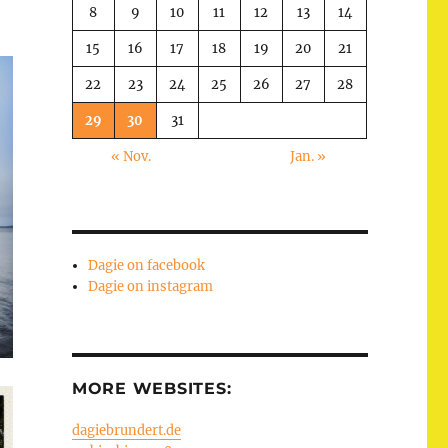
8
9
10
11
12
13
14
15
16
17
18
19
20
21
22
23
24
25
26
27
28
29
30
31
« Nov.
Jan. »
Dagie on facebook
Dagie on instagram
MORE WEBSITES:
dagiebrundert.de