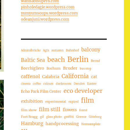
wabisabisuper8.com
pinholedagie.wordpress.com
yumyumsoups.wordpress.com
odeanjuni.wordpress.com
balcony
autumn
Bahnhof
Admiralbrücke
Agfa
Berlin
beach
Baltic Sea
Bernd
Bruder
Bocchigliero
Bochum
bus stop
California
caffenol
Calabria
cat
darkroom
Easter
cinema
coffee
colours
Dresden
eco developer
Echo Park Film Center
film
exhibition
experimental
expired
film still
flowers
film show
forest
Fort Bragg
Greece
gif
glass photo
graffiti
Göteborg
Hamburg
handprocessing
Hermannplatz