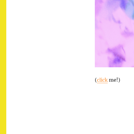
(
click
me!)