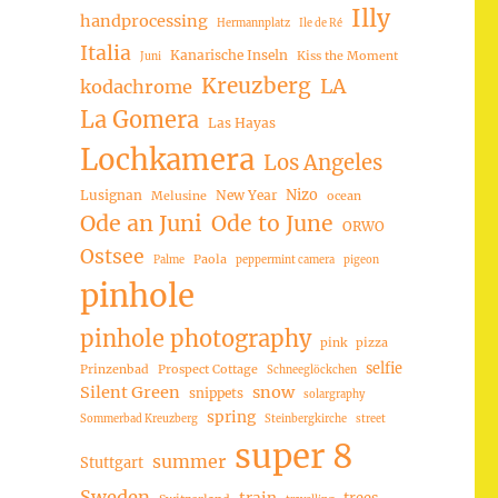
Illy
handprocessing
Hermannplatz
Ile de Ré
Italia
Kanarische Inseln
Kiss the Moment
Juni
Kreuzberg
LA
kodachrome
La Gomera
Las Hayas
Lochkamera
Los Angeles
Nizo
Lusignan
New Year
Melusine
ocean
Ode an Juni
Ode to June
ORWO
Ostsee
Paola
Palme
peppermint camera
pigeon
pinhole
pinhole photography
pink
pizza
selfie
Prinzenbad
Prospect Cottage
Schneeglöckchen
Silent Green
snow
snippets
solargraphy
spring
Sommerbad Kreuzberg
Steinbergkirche
street
super 8
summer
Stuttgart
Sweden
trees