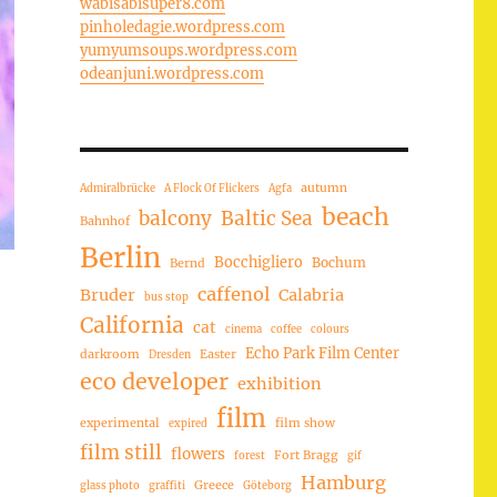
wabisabisuper8.com
pinholedagie.wordpress.com
yumyumsoups.wordpress.com
odeanjuni.wordpress.com
autumn
Admiralbrücke
A Flock Of Flickers
Agfa
beach
balcony
Baltic Sea
Bahnhof
Berlin
Bocchigliero
Bochum
Bernd
caffenol
Bruder
Calabria
bus stop
California
cat
cinema
coffee
colours
Echo Park Film Center
darkroom
Easter
Dresden
eco developer
exhibition
film
experimental
film show
expired
film still
flowers
Fort Bragg
forest
gif
Hamburg
Greece
glass photo
graffiti
Göteborg