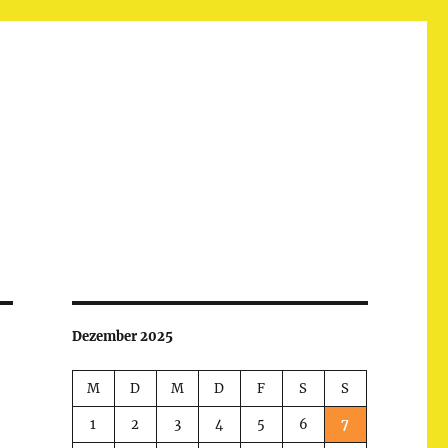
Dezember 2025
M
D
M
D
F
S
S
1
2
3
4
5
6
7