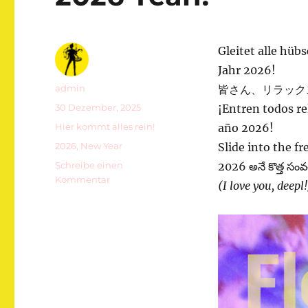
Gleitet alle hüb
Jahr 2026!
Autor
admin
皆さん、リラック
Veröffentlicht
30 Dezember, 2025
¡Entren todos re
am
Kategorien
Hier kommt alles rein!
año 2026!
Schlagwörter
2026
,
New Year
Slide into the f
Schreibe einen
2026 అనే కొత్త సంవత
zu
Kommentar
(I love you, deepl!
2026
Yeah!