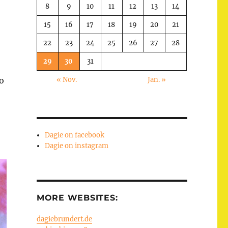
8
9
10
11
12
13
14
15
16
17
18
19
20
21
22
23
24
25
26
27
28
29
30
31
！
« Nov.
Jan. »
o
Dagie on facebook
Dagie on instagram
MORE WEBSITES:
dagiebrundert.de