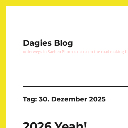
Dagies Blog
unterwegs in Sachen Film >>> <<< on the road making f
Tag:
30. Dezember 2025
2026 Yeah!