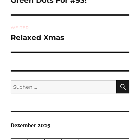
Green Dots For #93!
WEITER
Relaxed Xmas
Nächster
Beitrag:
SU
Suchen
nach:
Dezember 2025