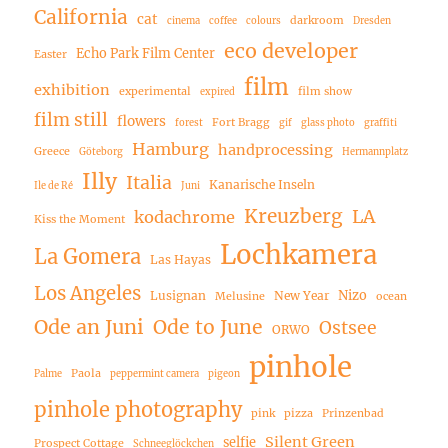
California
cat
darkroom
cinema
coffee
colours
Dresden
eco developer
Echo Park Film Center
Easter
film
exhibition
experimental
film show
expired
film still
flowers
Fort Bragg
forest
gif
glass photo
graffiti
Hamburg
handprocessing
Greece
Göteborg
Hermannplatz
Illy
Italia
Kanarische Inseln
Ile de Ré
Juni
Kreuzberg
LA
kodachrome
Kiss the Moment
Lochkamera
La Gomera
Las Hayas
Los Angeles
Nizo
Lusignan
New Year
Melusine
ocean
Ode an Juni
Ode to June
Ostsee
ORWO
pinhole
Paola
Palme
peppermint camera
pigeon
pinhole photography
pink
pizza
Prinzenbad
Silent Green
selfie
Prospect Cottage
Schneeglöckchen