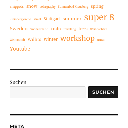
snow
spring
snippets
solargraphy
Sommerbad Kreuzberg
super 8
summer
Stuttgart
Steinbergkirche
street
Sweden
train
trees
Switzerland
travelling
Weihnachten
workshop
winter
Willits
xmas
Weiterstadt
Youtube
Suchen
SUCHEN
META