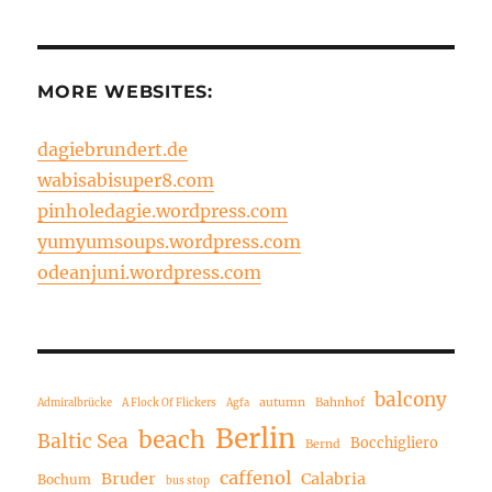
MORE WEBSITES:
dagiebrundert.de
wabisabisuper8.com
pinholedagie.wordpress.com
yumyumsoups.wordpress.com
odeanjuni.wordpress.com
balcony
autumn
Bahnhof
Admiralbrücke
A Flock Of Flickers
Agfa
Berlin
beach
Baltic Sea
Bocchigliero
Bernd
caffenol
Bruder
Calabria
Bochum
bus stop