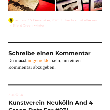
Autor
Veröffentlicht
Kategorien
admin
7 Dezember, 2025
Hier kommt alles rein!
am
Schlagwörter
Silent Green
,
winter
Schreibe einen Kommentar
Du musst
angemeldet
sein, um einen
Kommentar abzugeben.
Beitragsnavigation
ZURÜCK
Kunstverein Neukölln And 4
Vorheriger
Beitrag: