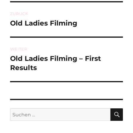
Beitragsnavigation
ZURÜCK
Old Ladies Filming
Vorheriger
Beitrag:
WEITER
Old Ladies Filming – First
Nächster
Beitrag:
Results
SU
Suchen
nach: