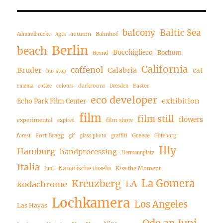
balcony
Baltic Sea
autumn
Bahnhof
Admiralbrücke
Agfa
Berlin
beach
Bocchigliero
Bochum
Bernd
California
caffenol
Bruder
Calabria
cat
bus stop
darkroom
Easter
cinema
coffee
colours
Dresden
eco developer
exhibition
Echo Park Film Center
film
film still
flowers
experimental
film show
expired
Fort Bragg
Greece
forest
gif
glass photo
graffiti
Göteborg
Illy
Hamburg
handprocessing
Hermannplatz
Italia
Kanarische Inseln
Kiss the Moment
Juni
La Gomera
Kreuzberg
LA
kodachrome
Lochkamera
Los Angeles
Las Hayas
Ode an Juni