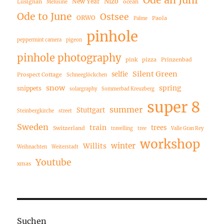
Nizo
New Year
Lusignan
ocean
Melusine
Ode to June
Ostsee
ORWO
Paola
Palme
pinhole
peppermint camera
pigeon
pinhole photography
pink
pizza
Prinzenbad
Silent Green
selfie
Prospect Cottage
Schneeglöckchen
snow
spring
snippets
solargraphy
Sommerbad Kreuzberg
super 8
summer
Stuttgart
Steinbergkirche
street
Sweden
train
trees
Switzerland
travelling
tree
Valle Gran Rey
workshop
winter
Willits
Weihnachten
Weiterstadt
Youtube
xmas
Suchen