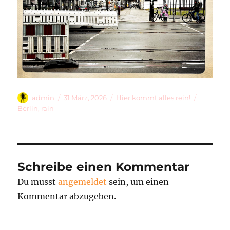
Autor
Veröffentlicht
Kategorien
Schlagwö
admin
31 März, 2026
Hier kommt alles rein!
am
Berlin
,
rain
Schreibe einen Kommentar
Du musst
angemeldet
sein, um einen
Kommentar abzugeben.