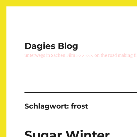
Dagies Blog
unterwegs in Sachen Film >>> <<< on the road making f
Schlagwort:
frost
Sugar Winter