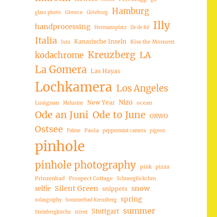
Hamburg
Greece
glass photo
Göteborg
Illy
handprocessing
Hermannplatz
Ile de Ré
Italia
Kanarische Inseln
Kiss the Moment
Juni
Kreuzberg
LA
kodachrome
La Gomera
Las Hayas
Lochkamera
Los Angeles
Nizo
New Year
Lusignan
ocean
Melusine
Ode an Juni
Ode to June
ORWO
Ostsee
Paola
Palme
peppermint camera
pigeon
pinhole
pinhole photography
pink
pizza
Prinzenbad
Prospect Cottage
Schneeglöckchen
Silent Green
snow
selfie
snippets
spring
solargraphy
Sommerbad Kreuzberg
summer
Stuttgart
Steinbergkirche
street