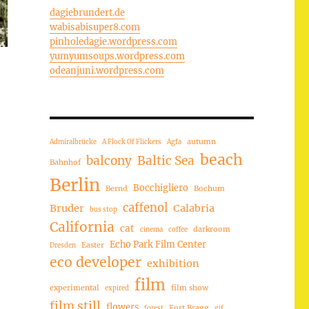
dagiebrundert.de
wabisabisuper8.com
pinholedagie.wordpress.com
yumyumsoups.wordpress.com
odeanjuni.wordpress.com
autumn
Admiralbrücke
A Flock Of Flickers
Agfa
beach
balcony
Baltic Sea
Bahnhof
Berlin
Bocchigliero
Bernd
Bochum
caffenol
Bruder
Calabria
bus stop
California
cat
darkroom
cinema
coffee
Echo Park Film Center
Easter
Dresden
eco developer
exhibition
film
experimental
film show
expired
film still
flowers
Fort Bragg
forest
gif