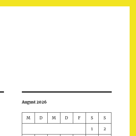
August 2026
M
D
M
D
F
S
S
1
2