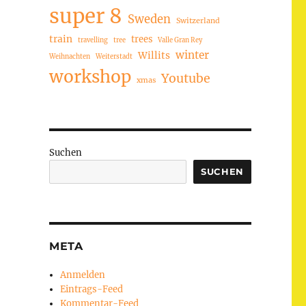
super 8
Sweden
Switzerland
train
trees
travelling
tree
Valle Gran Rey
winter
Willits
Weihnachten
Weiterstadt
workshop
Youtube
xmas
Suchen
SUCHEN
META
Anmelden
Eintrags-Feed
Kommentar-Feed