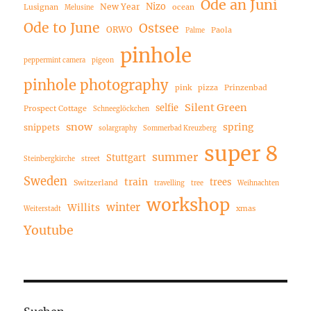
Ode an Juni
Nizo
New Year
Lusignan
ocean
Melusine
Ode to June
Ostsee
ORWO
Paola
Palme
pinhole
peppermint camera
pigeon
pinhole photography
pink
pizza
Prinzenbad
Silent Green
selfie
Prospect Cottage
Schneeglöckchen
snow
spring
snippets
solargraphy
Sommerbad Kreuzberg
super 8
summer
Stuttgart
Steinbergkirche
street
Sweden
train
trees
Switzerland
travelling
tree
Weihnachten
workshop
winter
Willits
xmas
Weiterstadt
Youtube