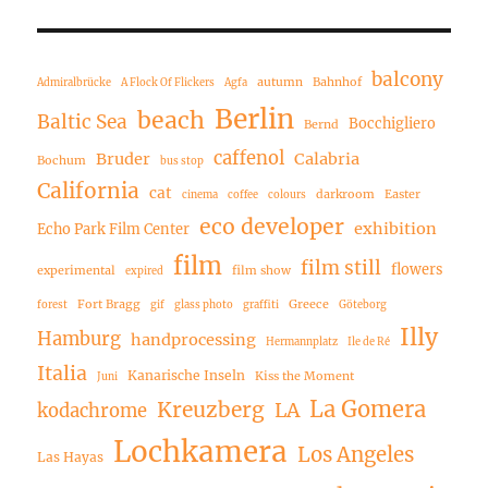
balcony
autumn
Bahnhof
Admiralbrücke
A Flock Of Flickers
Agfa
Berlin
beach
Baltic Sea
Bocchigliero
Bernd
caffenol
Bruder
Calabria
Bochum
bus stop
California
cat
darkroom
Easter
cinema
coffee
colours
eco developer
exhibition
Echo Park Film Center
film
film still
flowers
experimental
film show
expired
Fort Bragg
Greece
forest
gif
glass photo
graffiti
Göteborg
Illy
Hamburg
handprocessing
Hermannplatz
Ile de Ré
Italia
Kanarische Inseln
Kiss the Moment
Juni
La Gomera
Kreuzberg
LA
kodachrome
Lochkamera
Los Angeles
Las Hayas