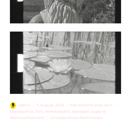
Autor
Veröffentlicht
Kategorien
Schlag
admin
7 August, 2024
Hier kommt alles rein!
am
black&white
,
film
,
Himmelpfort
,
Seerosen
,
super 8
,
zu
Weihnachtsmann
Schreibe einen Kommentar
Die
Tanzbäume