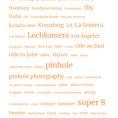
Illy
Hamburg
handprocessing
Hermannplatz
Italia
Kanarische Inseln
Kiss the Moment
Juni
La Gomera
Kreuzberg
LA
kodachrome
Lochkamera
Los Angeles
Las Hayas
Ode an Juni
Nizo
New Year
Lusignan
ocean
Melusine
Ode to June
Ostsee
ORWO
Paola
Palme
pinhole
peppermint camera
pigeon
pinhole photography
pink
pizza
Prinzenbad
Silent Green
selfie
Prospect Cottage
Schneeglöckchen
snow
spring
snippets
solargraphy
Sommerbad Kreuzberg
super 8
summer
Stuttgart
Steinbergkirche
street
Sweden
train
trees
Switzerland
travelling
tree
Valle Gran Rey