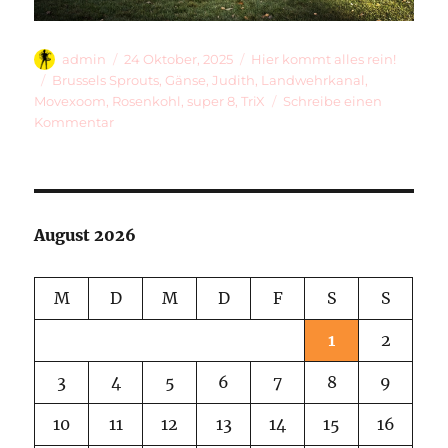
Autor
Veröffentlicht
Kategorien
admin
24 Oktober, 2025
Hier kommt alles rein!
am
Schlagwörter
Brussels Sprouts
,
Gänse
,
Judith
,
Landwehrkanal
,
Movexoom
,
Rosenkohl
,
super 8
,
TriX
Schreibe einen
zu
Kommentar
Rosenkohlfilm
/
Brussel
Sprout
Film
August 2026
M
D
M
D
F
S
S
1
2
3
4
5
6
7
8
9
10
11
12
13
14
15
16