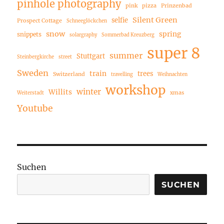
pinhole photography
pink
pizza
Prinzenbad
Silent Green
selfie
Prospect Cottage
Schneeglöckchen
snow
spring
snippets
solargraphy
Sommerbad Kreuzberg
super 8
summer
Stuttgart
Steinbergkirche
street
Sweden
train
trees
Switzerland
travelling
Weihnachten
workshop
winter
Willits
xmas
Weiterstadt
Youtube
Suchen
SUCHEN