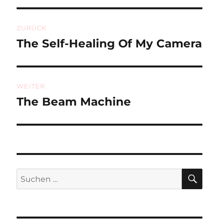
Beitragsnavigation
ZURÜCK
The Self-Healing Of My Camera
Vorheriger
Beitrag:
WEITER
The Beam Machine
Nächster
Beitrag:
SU
Suchen
nach: