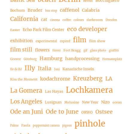
Baltic Sea
Bocchigliero
Bernd
caffenol
Bruder
Calabria
Bochum
bus stop
California
cat
darkroom
cinema
coffee
colours
Dresden
eco developer
Echo Park Film Center
Easter
film
exhibition
experimental
film show
expired
film still
flowers
Fort Bragg
forest
gif
glass photo
graffiti
Hamburg
handprocessing
Greece
Göteborg
Hermannplatz
Illy
Italia
Kanarische Inseln
Ile de Ré
Juni
Kreuzberg
LA
kodachrome
Kiss the Moment
Lochkamera
La Gomera
Las Hayas
Los Angeles
Nizo
Lusignan
New Year
Melusine
ocean
Ode an Juni
Ode to June
Ostsee
ORWO
pinhole
Paola
Palme
peppermint camera
pigeon