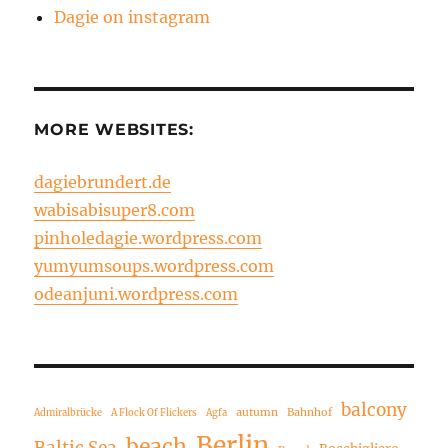
Dagie on instagram
MORE WEBSITES:
dagiebrundert.de
wabisabisuper8.com
pinholedagie.wordpress.com
yumyumsoups.wordpress.com
odeanjuni.wordpress.com
balcony
autumn
Bahnhof
Admiralbrücke
A Flock Of Flickers
Agfa
Berlin
beach