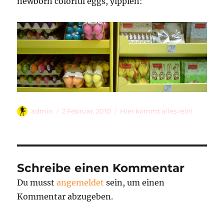
newborn colorful eggs, yippieh:
Autor
Veröffentlicht
Kategorien
admin
2 Februar, 2010
Hier kommt alles rein!
am
Schreibe einen Kommentar
Du musst
angemeldet
sein, um einen
Kommentar abzugeben.