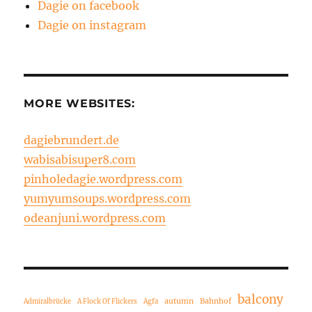
Dagie on facebook
Dagie on instagram
MORE WEBSITES:
dagiebrundert.de
wabisabisuper8.com
pinholedagie.wordpress.com
yumyumsoups.wordpress.com
odeanjuni.wordpress.com
balcony
autumn
Bahnhof
Admiralbrücke
A Flock Of Flickers
Agfa