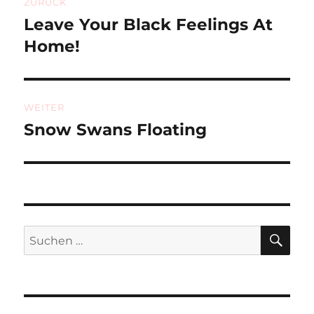
ZURÜCK
Leave Your Black Feelings At
Vorheriger
Beitrag:
Home!
WEITER
Snow Swans Floating
Nächster
Beitrag:
SU
Suchen
nach: