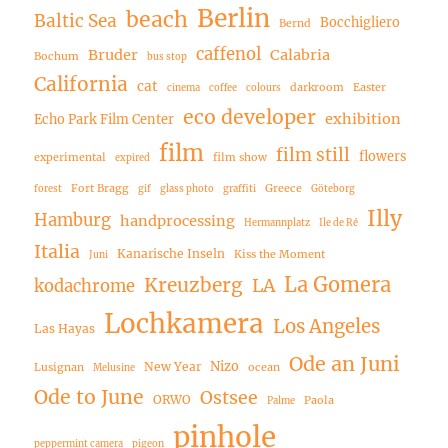
Berlin
beach
Baltic Sea
Bocchigliero
Bernd
caffenol
Bruder
Calabria
Bochum
bus stop
California
cat
darkroom
Easter
cinema
coffee
colours
eco developer
exhibition
Echo Park Film Center
film
film still
flowers
experimental
film show
expired
Fort Bragg
Greece
forest
gif
glass photo
graffiti
Göteborg
Illy
Hamburg
handprocessing
Hermannplatz
Ile de Ré
Italia
Kanarische Inseln
Kiss the Moment
Juni
La Gomera
Kreuzberg
LA
kodachrome
Lochkamera
Los Angeles
Las Hayas
Ode an Juni
Nizo
New Year
Lusignan
ocean
Melusine
Ode to June
Ostsee
ORWO
Paola
Palme
pinhole
peppermint camera
pigeon