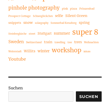
pinhole photography
pink
pizza
Prinzenbad
Silent Green
selfie
Prospect Cottage
Schneeglöckchen
snow
spring
snippets
solargraphy
Sommerbad Kreuzberg
super 8
summer
Stuttgart
Steinbergkirche
street
Sweden
train
trees
Switzerland
travelling
tree
Weihnachten
workshop
winter
Willits
xmas
Weiterstadt
Youtube
Suchen
SUCHEN