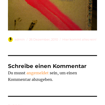
Autor
Veröffentlicht
Kategorien
admin
26 Dezember, 2010
Hier kommt alles rein!
am
Schreibe einen Kommentar
Du musst
angemeldet
sein, um einen
Kommentar abzugeben.
Beitragsnavigation