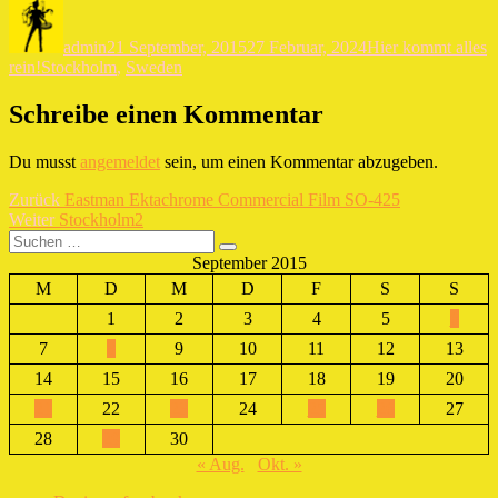
Autor
Veröffentlicht
Kategorien
am
admin
21 September, 2015
27 Februar, 2024
Hier kommt alles
Schlagwörter
rein!
Stockholm
,
Sweden
Schreibe einen Kommentar
Du musst
angemeldet
sein, um einen Kommentar abzugeben.
Beitragsnavigation
Vorheriger
Zurück
Eastman Ektachrome Commercial Film SO-425
Nächster
Beitrag:
Weiter
Stockholm2
Suchen
Beitrag:
Suchen
nach:
September 2015
M
D
M
D
F
S
S
1
2
3
4
5
6
7
8
9
10
11
12
13
14
15
16
17
18
19
20
21
22
23
24
25
26
27
28
29
30
« Aug.
Okt. »