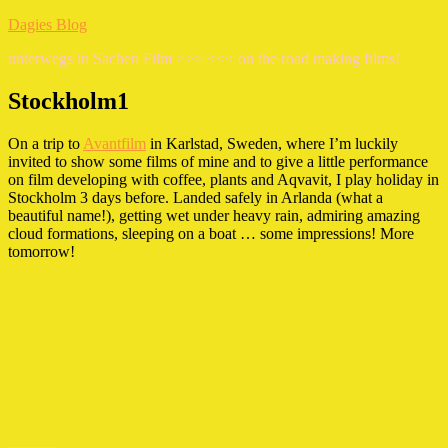
Zum
Dagies Blog
Inhalt
unterwegs in Sachen Film >>> <<< on the road making films!
springen
Stockholm1
On a trip to
Avantfilm
in Karlstad, Sweden, where I’m luckily
invited to show some films of mine and to give a little performance
on film developing with coffee, plants and Aqvavit, I play holiday in
Stockholm 3 days before. Landed safely in Arlanda (what a
beautiful name!), getting wet under heavy rain, admiring amazing
cloud formations, sleeping on a boat … some impressions! More
tomorrow!