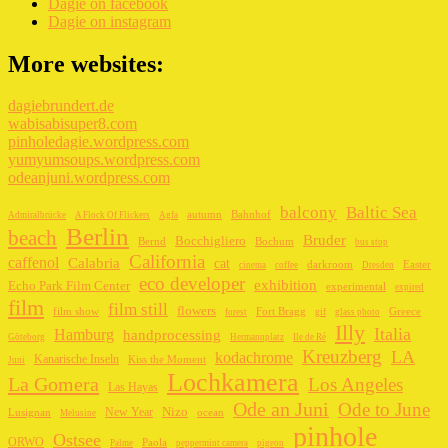
Dagie on facebook
Dagie on instagram
More websites:
dagiebrundert.de
wabisabisuper8.com
pinholedagie.wordpress.com
yumyumsoups.wordpress.com
odeanjuni.wordpress.com
balcony
Baltic Sea
autumn
Bahnhof
Admiralbrücke
A Flock Of Flickers
Agfa
Berlin
beach
Bruder
Bocchigliero
Bernd
Bochum
bus stop
California
caffenol
Calabria
cat
darkroom
Easter
cinema
coffee
Dresden
eco developer
exhibition
Echo Park Film Center
experimental
expired
film
film still
flowers
film show
Fort Bragg
Greece
forest
gif
glass photo
Illy
Italia
Hamburg
handprocessing
Göteborg
Hermannplatz
Ile de Ré
Kreuzberg
LA
kodachrome
Kanarische Inseln
Kiss the Moment
Juni
Lochkamera
La Gomera
Los Angeles
Las Hayas
Ode an Juni
Ode to June
New Year
Nizo
Lusignan
ocean
Melusine
pinhole
Ostsee
ORWO
Paola
Palme
peppermint camera
pigeon