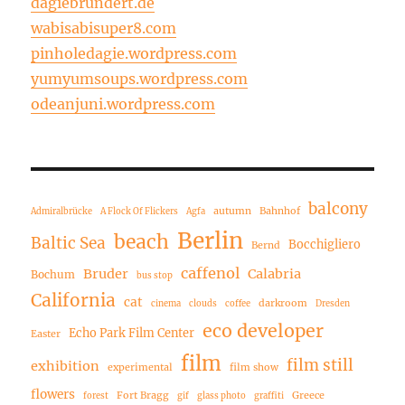
dagiebrundert.de
wabisabisuper8.com
pinholedagie.wordpress.com
yumyumsoups.wordpress.com
odeanjuni.wordpress.com
balcony
autumn
Bahnhof
Admiralbrücke
A Flock Of Flickers
Agfa
Berlin
beach
Baltic Sea
Bocchigliero
Bernd
caffenol
Bruder
Calabria
Bochum
bus stop
California
cat
darkroom
cinema
clouds
coffee
Dresden
eco developer
Echo Park Film Center
Easter
film
film still
exhibition
experimental
film show
flowers
Fort Bragg
Greece
forest
gif
glass photo
graffiti