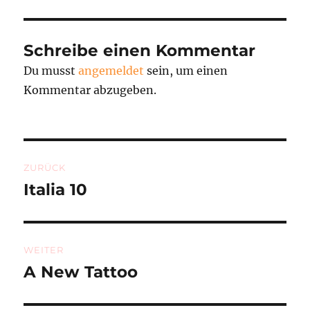
Schreibe einen Kommentar
Du musst
angemeldet
sein, um einen
Kommentar abzugeben.
Beitragsnavigation
ZURÜCK
Italia 10
Vorheriger
Beitrag:
WEITER
A New Tattoo
Nächster
Beitrag: