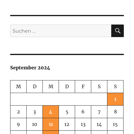
SU
Suchen
nach:
September 2024
M
D
M
D
F
S
S
1
2
3
4
5
6
7
8
9
10
11
12
13
14
15