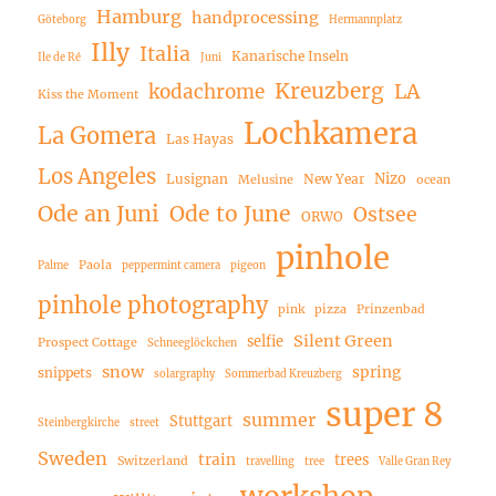
Hamburg
handprocessing
Göteborg
Hermannplatz
Illy
Italia
Kanarische Inseln
Ile de Ré
Juni
Kreuzberg
LA
kodachrome
Kiss the Moment
Lochkamera
La Gomera
Las Hayas
Los Angeles
Nizo
Lusignan
New Year
Melusine
ocean
Ode an Juni
Ode to June
Ostsee
ORWO
pinhole
Paola
Palme
peppermint camera
pigeon
pinhole photography
pink
pizza
Prinzenbad
Silent Green
selfie
Prospect Cottage
Schneeglöckchen
snow
spring
snippets
solargraphy
Sommerbad Kreuzberg
super 8
summer
Stuttgart
Steinbergkirche
street
Sweden
train
trees
Switzerland
travelling
tree
Valle Gran Rey