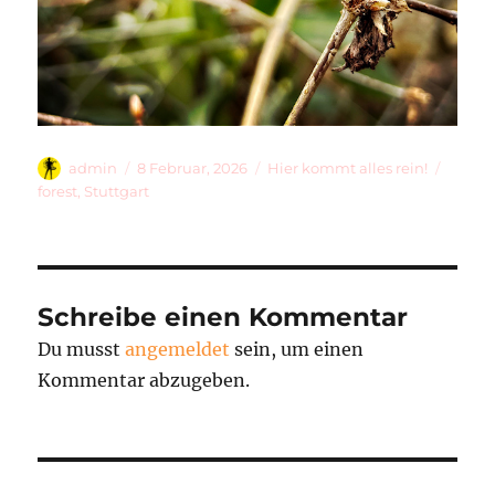
Autor
Veröffentlicht
Kategorien
Schlag
admin
8 Februar, 2026
Hier kommt alles rein!
am
forest
,
Stuttgart
Schreibe einen Kommentar
Du musst
angemeldet
sein, um einen
Kommentar abzugeben.
Beitragsnavigation