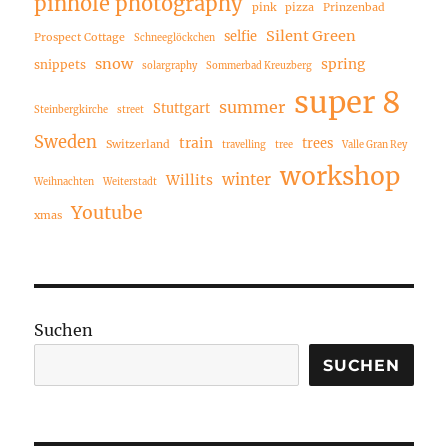
pinhole photography
pink
pizza
Prinzenbad
Silent Green
selfie
Prospect Cottage
Schneeglöckchen
snow
spring
snippets
solargraphy
Sommerbad Kreuzberg
super 8
summer
Stuttgart
Steinbergkirche
street
Sweden
train
trees
Switzerland
travelling
tree
Valle Gran Rey
workshop
winter
Willits
Weihnachten
Weiterstadt
Youtube
xmas
Suchen
SUCHEN