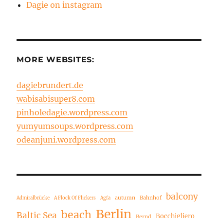
Dagie on instagram
MORE WEBSITES:
dagiebrundert.de
wabisabisuper8.com
pinholedagie.wordpress.com
yumyumsoups.wordpress.com
odeanjuni.wordpress.com
balcony
autumn
Bahnhof
Admiralbrücke
A Flock Of Flickers
Agfa
Berlin
beach
Baltic Sea
Bocchigliero
Bernd