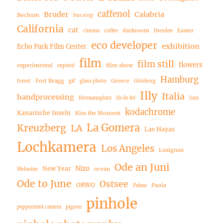
caffenol
Bruder
Calabria
Bochum
bus stop
California
cat
darkroom
Easter
cinema
coffee
Dresden
eco developer
exhibition
Echo Park Film Center
film
film still
flowers
experimental
film show
expired
Hamburg
Fort Bragg
Greece
forest
gif
glass photo
Göteborg
Illy
Italia
handprocessing
Hermannplatz
Ile de Ré
Juni
kodachrome
Kanarische Inseln
Kiss the Moment
La Gomera
Kreuzberg
LA
Las Hayas
Lochkamera
Los Angeles
Lusignan
Ode an Juni
Nizo
New Year
ocean
Melusine
Ode to June
Ostsee
ORWO
Paola
Palme
pinhole
peppermint camera
pigeon