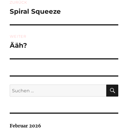
ZURÜCK
Spiral Squeeze
Vorheriger
Beitrag:
WEITER
Ääh?
Nächster
Beitrag:
SU
Suchen
nach:
Februar 2026