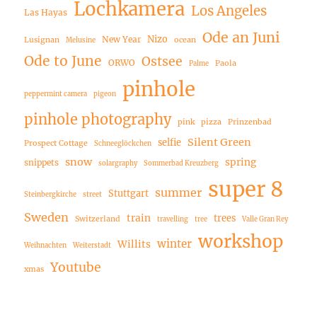
Lochkamera
Los Angeles
Las Hayas
Ode an Juni
Nizo
New Year
Lusignan
ocean
Melusine
Ode to June
Ostsee
ORWO
Paola
Palme
pinhole
peppermint camera
pigeon
pinhole photography
pink
pizza
Prinzenbad
Silent Green
selfie
Prospect Cottage
Schneeglöckchen
snow
spring
snippets
solargraphy
Sommerbad Kreuzberg
super 8
summer
Stuttgart
Steinbergkirche
street
Sweden
train
trees
Switzerland
travelling
tree
Valle Gran Rey
workshop
winter
Willits
Weihnachten
Weiterstadt
Youtube
xmas