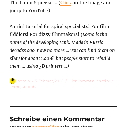
The Lomo Squeeze … (
Click
on the image and
jump to YouTube)
A mini tutorial for spiral specialists! For film
fiddlers! For dizzy filmmakers!
(Lomo is the
name of the developing tank. Made in Russia
decades ago, now no more … you can find them on
eBay for about 200 €, but people start to rebuild
them … using 3D printers …)
Autor
Veröffentlicht
Kategorien
Schlag
admin
7 Februar, 2026
Hier kommt alles rein!
am
Lomo
,
Youtube
Schreibe einen Kommentar