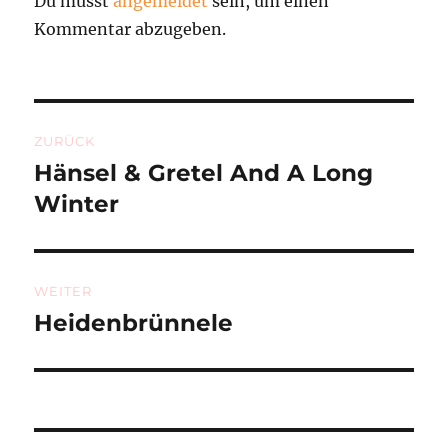
Du musst
angemeldet
sein, um einen
Kommentar abzugeben.
Beitragsnavigation
ZURÜCK
Hänsel & Gretel And A Long
Vorheriger
Beitrag:
Winter
WEITER
Heidenbrünnele
Nächster
Beitrag: