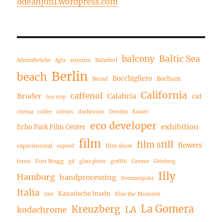
odeanjuni.wordpress.com
balcony
Baltic Sea
autumn
Bahnhof
Admiralbrücke
Agfa
Berlin
beach
Bocchigliero
Bochum
Bernd
California
caffenol
Bruder
Calabria
cat
bus stop
darkroom
Easter
cinema
coffee
colours
Dresden
eco developer
exhibition
Echo Park Film Center
film
film still
flowers
experimental
film show
expired
Fort Bragg
Greece
forest
gif
glass photo
graffiti
Göteborg
Illy
Hamburg
handprocessing
Hermannplatz
Italia
Kanarische Inseln
Kiss the Moment
Juni
La Gomera
Kreuzberg
LA
kodachrome