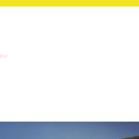
ilms!