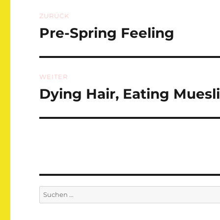
Beitragsnavigation
ZURÜCK
Pre-Spring Feeling
Vorheriger
Beitrag:
WEITER
Dying Hair, Eating Muesl
Nächster
Beitrag:
Suchen
nach: