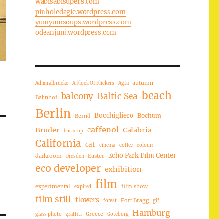
wabisabisuper8.com
pinholedagie.wordpress.com
yumyumsoups.wordpress.com
odeanjuni.wordpress.com
autumn
Admiralbrücke
A Flock Of Flickers
Agfa
beach
balcony
Baltic Sea
Bahnhof
Berlin
Bocchigliero
Bochum
Bernd
caffenol
Bruder
Calabria
bus stop
California
cat
cinema
coffee
colours
Echo Park Film Center
darkroom
Easter
Dresden
eco developer
exhibition
film
experimental
film show
expired
film still
flowers
Fort Bragg
forest
gif
Hamburg
Greece
glass photo
graffiti
Göteborg