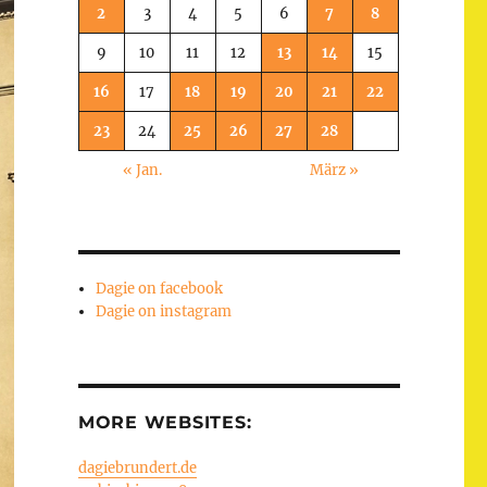
2
3
4
5
6
7
8
9
10
11
12
13
14
15
16
17
18
19
20
21
22
23
24
25
26
27
28
« Jan.
März »
Dagie on facebook
Dagie on instagram
MORE WEBSITES:
dagiebrundert.de