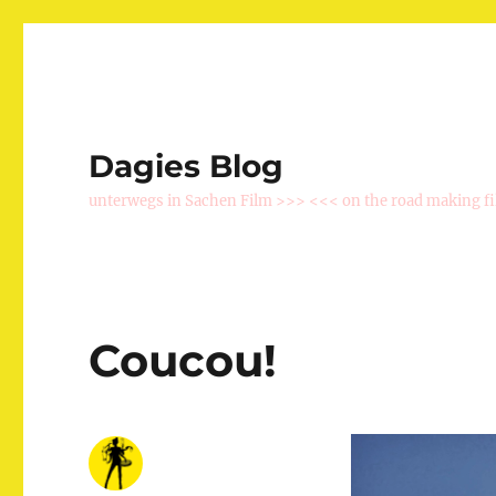
Dagies Blog
unterwegs in Sachen Film >>> <<< on the road making f
Coucou!