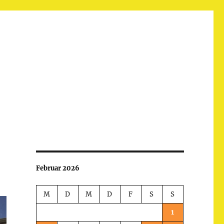
Februar 2026
M
D
M
D
F
S
S
1