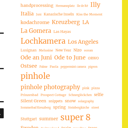
Illy
handprocessing
Hermannplatz
Ile de Ré
Italia
Kanarische Inseln
Kiss the Moment
Juni
Kreuzberg
LA
kodachrome
La Gomera
Las Hayas
Lochkamera
Los Angeles
Nizo
Lusignan
New Year
Melusine
ocean
Ode an Juni
Ode to June
ORWO
Ostsee
Paola
Palme
peppermint camera
pigeon
pinhole
pinhole photography
pink
pizza
selfie
Prinzenbad
Prospect Cottage
Schneeglöckchen
Silent Green
snow
snippets
solargraphy
spring
Sommerbad Kreuzberg
Steinbergkirche
street
SUCHEN
super 8
summer
Stuttgart
Sweden
trees