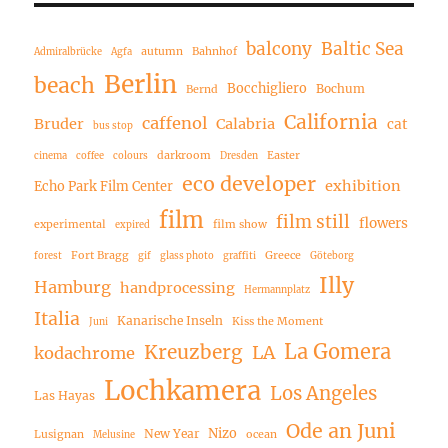
balcony
Baltic Sea
autumn
Bahnhof
Admiralbrücke
Agfa
Berlin
beach
Bocchigliero
Bochum
Bernd
California
caffenol
Bruder
Calabria
cat
bus stop
darkroom
Easter
cinema
coffee
colours
Dresden
eco developer
exhibition
Echo Park Film Center
film
film still
flowers
experimental
film show
expired
Fort Bragg
Greece
forest
gif
glass photo
graffiti
Göteborg
Illy
Hamburg
handprocessing
Hermannplatz
Italia
Kanarische Inseln
Kiss the Moment
Juni
La Gomera
Kreuzberg
LA
kodachrome
Lochkamera
Los Angeles
Las Hayas
Ode an Juni
Nizo
New Year
Lusignan
ocean
Melusine