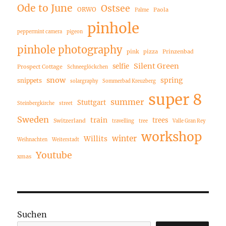
Ode to June
Ostsee
ORWO
Paola
Palme
pinhole
peppermint camera
pigeon
pinhole photography
pink
pizza
Prinzenbad
Silent Green
selfie
Prospect Cottage
Schneeglöckchen
snow
spring
snippets
solargraphy
Sommerbad Kreuzberg
super 8
summer
Stuttgart
Steinbergkirche
street
Sweden
train
trees
Switzerland
travelling
tree
Valle Gran Rey
workshop
winter
Willits
Weihnachten
Weiterstadt
Youtube
xmas
Suchen