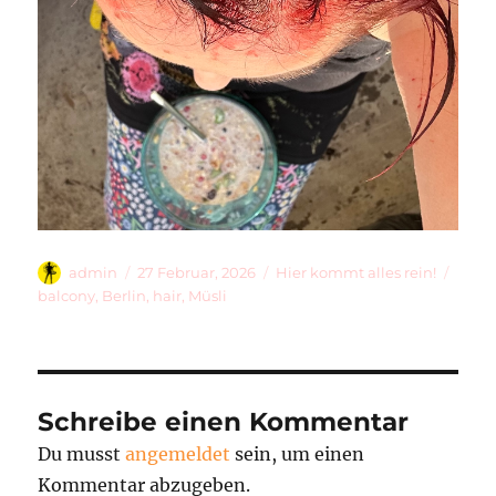
Autor
Veröffentlicht
Kategorien
Schla
admin
27 Februar, 2026
Hier kommt alles rein!
am
balcony
,
Berlin
,
hair
,
Müsli
Schreibe einen Kommentar
Du musst
angemeldet
sein, um einen
Kommentar abzugeben.