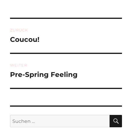
Beitragsnavigation
ZURÜCK
Coucou!
Vorheriger
Beitrag:
WEITER
Pre-Spring Feeling
Nächster
Beitrag:
SU
Suchen
nach: