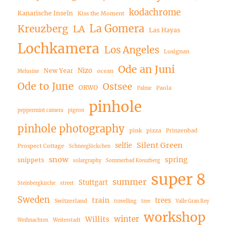
kodachrome
Kanarische Inseln
Kiss the Moment
La Gomera
Kreuzberg
LA
Las Hayas
Lochkamera
Los Angeles
Lusignan
Ode an Juni
Nizo
New Year
ocean
Melusine
Ode to June
Ostsee
ORWO
Paola
Palme
pinhole
peppermint camera
pigeon
pinhole photography
pink
pizza
Prinzenbad
Silent Green
selfie
Prospect Cottage
Schneeglöckchen
snow
spring
snippets
solargraphy
Sommerbad Kreuzberg
super 8
summer
Stuttgart
Steinbergkirche
street
Sweden
train
trees
Switzerland
travelling
tree
Valle Gran Rey
workshop
winter
Willits
Weihnachten
Weiterstadt