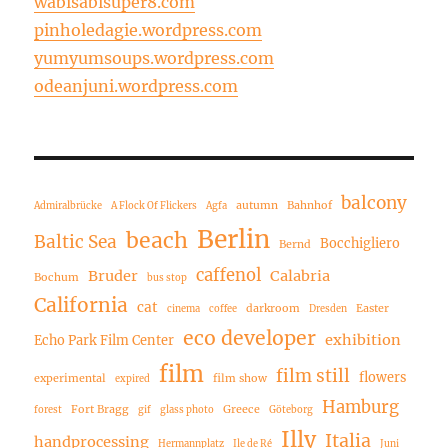
wabisabisuper8.com
pinholedagie.wordpress.com
yumyumsoups.wordpress.com
odeanjuni.wordpress.com
balcony
autumn
Bahnhof
Admiralbrücke
A Flock Of Flickers
Agfa
Berlin
beach
Baltic Sea
Bocchigliero
Bernd
caffenol
Bruder
Calabria
Bochum
bus stop
California
cat
darkroom
Easter
cinema
coffee
Dresden
eco developer
exhibition
Echo Park Film Center
film
film still
flowers
experimental
film show
expired
Hamburg
Fort Bragg
Greece
forest
gif
glass photo
Göteborg
Illy
Italia
handprocessing
Hermannplatz
Ile de Ré
Juni