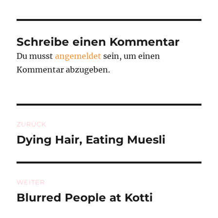
Schreibe einen Kommentar
Du musst
angemeldet
sein, um einen
Kommentar abzugeben.
Beitragsnavigation
ZURÜCK
Dying Hair, Eating Muesli
Vorheriger
Beitrag:
WEITER
Blurred People at Kotti
Nächster
Beitrag: