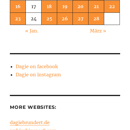
16
17
18
19
20
21
22
23
24
25
26
27
28
« Jan.
März »
Dagie on facebook
Dagie on instagram
MORE WEBSITES:
dagiebrundert.de