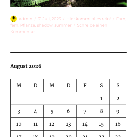
Autor
Veröffentlicht
Kategorien
Schlagwör
admin
31 Juli, 2023
Hier kommt alles rein!
Farn
,
am
fern
,
Pflanze
,
shadow
,
summer
Schreibe einen
zu
Kommentar
Just
A
Little
Something
August 2026
M
D
M
D
F
S
S
1
2
3
4
5
6
7
8
9
10
11
12
13
14
15
16
17
18
19
20
21
22
23