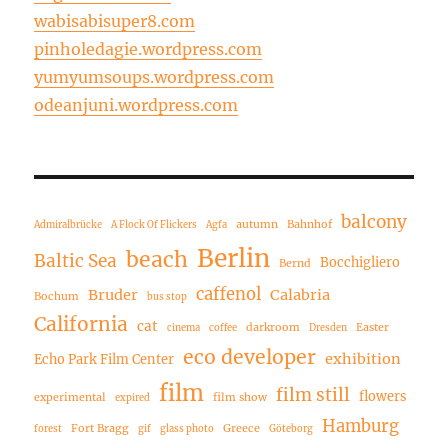
wabisabisuper8.com
pinholedagie.wordpress.com
yumyumsoups.wordpress.com
odeanjuni.wordpress.com
balcony
autumn
Bahnhof
Admiralbrücke
A Flock Of Flickers
Agfa
Berlin
beach
Baltic Sea
Bocchigliero
Bernd
caffenol
Bruder
Calabria
Bochum
bus stop
California
cat
darkroom
Easter
cinema
coffee
Dresden
eco developer
exhibition
Echo Park Film Center
film
film still
flowers
experimental
film show
expired
Hamburg
Fort Bragg
Greece
forest
gif
glass photo
Göteborg