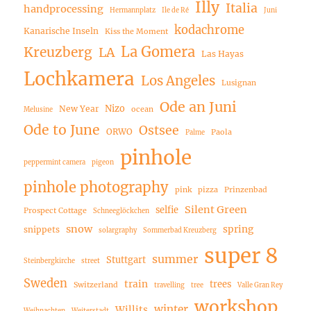
Illy
Italia
handprocessing
Hermannplatz
Ile de Ré
Juni
kodachrome
Kanarische Inseln
Kiss the Moment
La Gomera
Kreuzberg
LA
Las Hayas
Lochkamera
Los Angeles
Lusignan
Ode an Juni
Nizo
New Year
ocean
Melusine
Ode to June
Ostsee
ORWO
Paola
Palme
pinhole
peppermint camera
pigeon
pinhole photography
pink
pizza
Prinzenbad
Silent Green
selfie
Prospect Cottage
Schneeglöckchen
snow
spring
snippets
solargraphy
Sommerbad Kreuzberg
super 8
summer
Stuttgart
Steinbergkirche
street
Sweden
train
trees
Switzerland
travelling
tree
Valle Gran Rey
workshop
winter
Willits