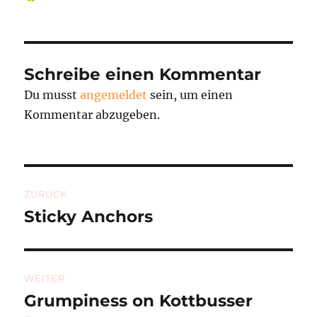
am
Schreibe einen Kommentar
Du musst
angemeldet
sein, um einen
Kommentar abzugeben.
Beitragsnavigation
ZURÜCK
Sticky Anchors
Vorheriger
Beitrag:
WEITER
Grumpiness on Kottbusser
Nächster