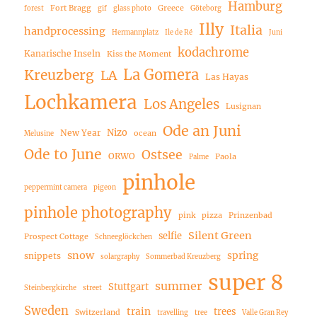
Hamburg
Fort Bragg
Greece
forest
gif
glass photo
Göteborg
Illy
Italia
handprocessing
Hermannplatz
Ile de Ré
Juni
kodachrome
Kanarische Inseln
Kiss the Moment
La Gomera
Kreuzberg
LA
Las Hayas
Lochkamera
Los Angeles
Lusignan
Ode an Juni
Nizo
New Year
ocean
Melusine
Ode to June
Ostsee
ORWO
Paola
Palme
pinhole
peppermint camera
pigeon
pinhole photography
pink
pizza
Prinzenbad
Silent Green
selfie
Prospect Cottage
Schneeglöckchen
snow
spring
snippets
solargraphy
Sommerbad Kreuzberg
super 8
summer
Stuttgart
Steinbergkirche
street
Sweden
train
trees
Switzerland
travelling
tree
Valle Gran Rey