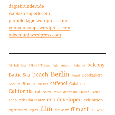
dagiebrundert.de
wabisabisuper8.com
pinholedagie.wordpress.com
yumyumsoups.wordpress.com
odeanjuni.wordpress.com
balcony
autumn
Bahnhof
Admiralbrücke
A Flock Of Flickers
Agfa
Berlin
beach
Baltic Sea
Bocchigliero
Bernd
caffenol
Bruder
Calabria
Bochum
bus stop
California
cat
darkroom
Easter
cinema
coffee
Dresden
eco developer
exhibition
Echo Park Film Center
film
film still
flowers
experimental
film show
expired