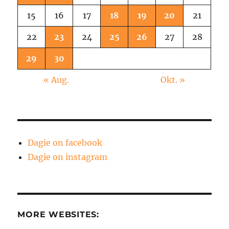
15
16
17
18
19
20
21
22
23
24
25
26
27
28
29
30
« Aug.
Okt. »
Dagie on facebook
Dagie on instagram
MORE WEBSITES: