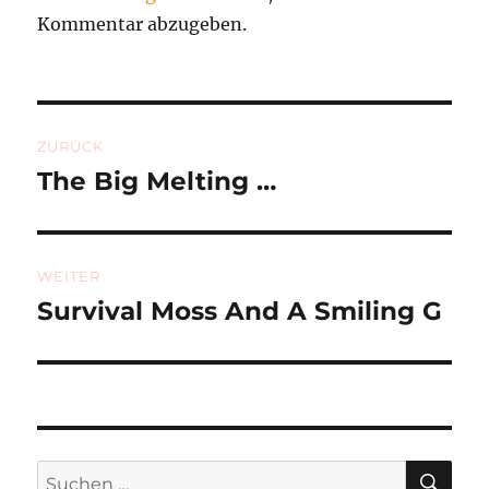
Kommentar abzugeben.
Beitragsnavigation
ZURÜCK
The Big Melting …
Vorheriger
Beitrag:
WEITER
Survival Moss And A Smiling G
Nächster
Beitrag:
SU
Suchen