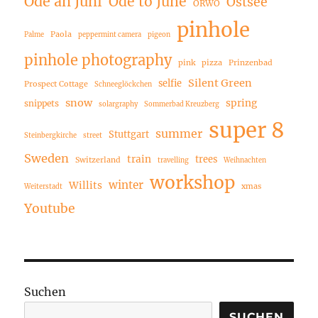
Ode an Juni
Ode to June
Ostsee
ORWO
pinhole
Paola
Palme
peppermint camera
pigeon
pinhole photography
pink
pizza
Prinzenbad
Silent Green
selfie
Prospect Cottage
Schneeglöckchen
snow
spring
snippets
solargraphy
Sommerbad Kreuzberg
super 8
summer
Stuttgart
Steinbergkirche
street
Sweden
train
trees
Switzerland
travelling
Weihnachten
workshop
winter
Willits
xmas
Weiterstadt
Youtube
Suchen
SUCHEN