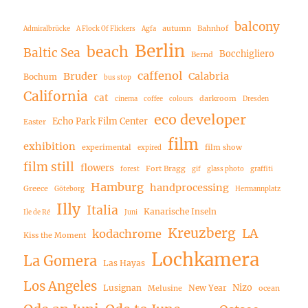
balcony
autumn
Bahnhof
Admiralbrücke
A Flock Of Flickers
Agfa
Berlin
beach
Baltic Sea
Bocchigliero
Bernd
caffenol
Bruder
Calabria
Bochum
bus stop
California
cat
darkroom
cinema
coffee
colours
Dresden
eco developer
Echo Park Film Center
Easter
film
exhibition
experimental
film show
expired
film still
flowers
Fort Bragg
forest
gif
glass photo
graffiti
Hamburg
handprocessing
Greece
Göteborg
Hermannplatz
Illy
Italia
Kanarische Inseln
Ile de Ré
Juni
Kreuzberg
LA
kodachrome
Kiss the Moment
Lochkamera
La Gomera
Las Hayas
Los Angeles
Nizo
Lusignan
New Year
Melusine
ocean