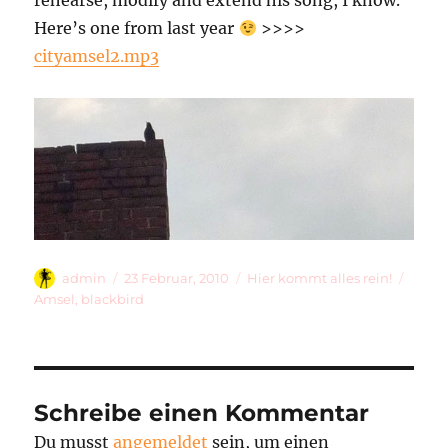
rehearse, modify and extend his song, I know.
Here’s one from last year
>>>>
cityamsel2.mp3
Autor
Veröffentlicht
Kategorien
Schla
admin
23 Februar, 2010
Hier kommt alles rein!
am
Amsel
,
blackbird
Schreibe einen Kommentar
Du musst
angemeldet
sein, um einen