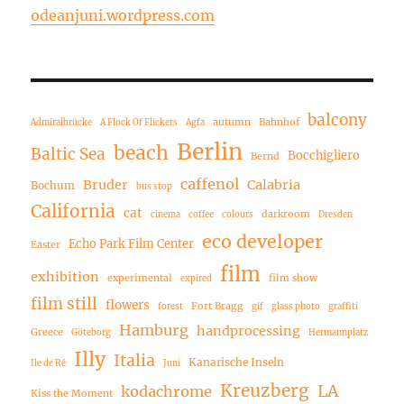
odeanjuni.wordpress.com
balcony
autumn
Bahnhof
Admiralbrücke
A Flock Of Flickers
Agfa
Berlin
beach
Baltic Sea
Bocchigliero
Bernd
caffenol
Bruder
Calabria
Bochum
bus stop
California
cat
darkroom
cinema
coffee
colours
Dresden
eco developer
Echo Park Film Center
Easter
film
exhibition
experimental
film show
expired
film still
flowers
Fort Bragg
forest
gif
glass photo
graffiti
Hamburg
handprocessing
Greece
Göteborg
Hermannplatz
Illy
Italia
Kanarische Inseln
Ile de Ré
Juni
Kreuzberg
LA
kodachrome
Kiss the Moment