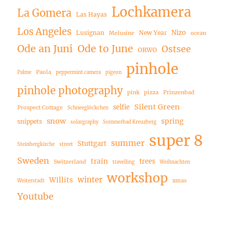
Lochkamera
La Gomera
Las Hayas
Los Angeles
Nizo
Lusignan
New Year
Melusine
ocean
Ode an Juni
Ode to June
Ostsee
ORWO
pinhole
Paola
Palme
peppermint camera
pigeon
pinhole photography
pink
pizza
Prinzenbad
Silent Green
selfie
Prospect Cottage
Schneeglöckchen
snow
spring
snippets
solargraphy
Sommerbad Kreuzberg
super 8
summer
Stuttgart
Steinbergkirche
street
Sweden
train
trees
Switzerland
travelling
Weihnachten
workshop
winter
Willits
xmas
Weiterstadt
Youtube