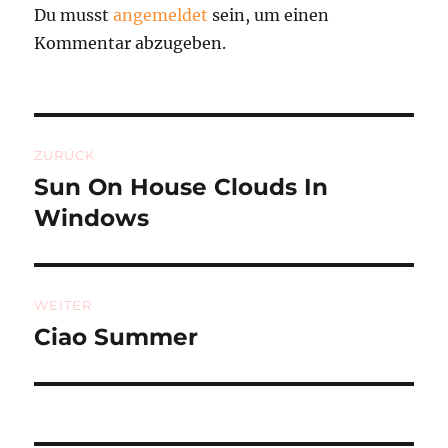
Du musst
angemeldet
sein, um einen
Kommentar abzugeben.
Beitragsnavigation
ZURÜCK
Sun On House Clouds In
Vorheriger
Beitrag:
Windows
WEITER
Ciao Summer
Nächster
Beitrag: