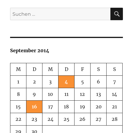
SU
Suchen
nach:
September 2014
M
D
M
D
F
S
S
1
2
3
4
5
6
7
8
9
10
11
12
13
14
15
16
17
18
19
20
21
22
23
24
25
26
27
28
29
30