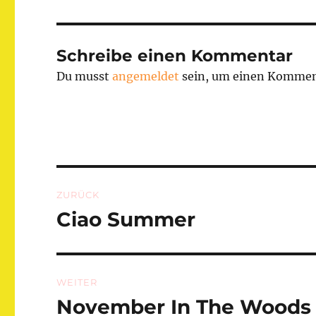
Schreibe einen Kommentar
Du musst
angemeldet
sein, um einen Kommen
Beitragsnavigation
ZURÜCK
Ciao Summer
Vorheriger
Beitrag:
WEITER
November In The Woods
Nächster