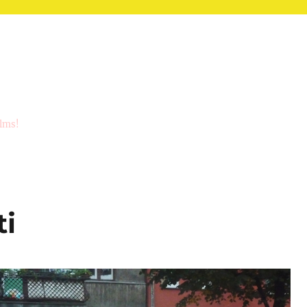
ilms!
ti