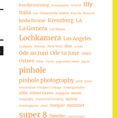
Illy
handprocessing
Hermannplatz
Ile de Ré
Italia
Kanarische Inseln
Kiss the Moment
Juni
Kreuzberg
LA
kodachrome
La Gomera
Las Hayas
Lochkamera
Los Angeles
Nizo
New Year
Lusignan
ocean
Melusine
SUCHEN
Ode an Juni
Ode to June
ORWO
Ostsee
Paola
Palme
peppermint camera
pigeon
pinhole
pinhole photography
pink
pizza
Prinzenbad
Prospect Cottage
Schneeglöckchen
Silent Green
snow
selfie
snippets
spring
solargraphy
Sommerbad Kreuzberg
summer
Stuttgart
Steinbergkirche
street
super 8
Sweden
Switzerland