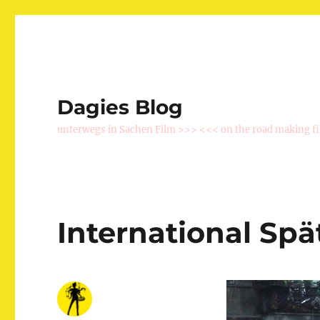
Dagies Blog
unterwegs in Sachen Film >>> <<< on the road making f
International Spä