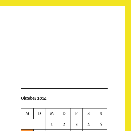
Oktober 2014
M
D
M
D
F
S
S
1
2
3
4
5