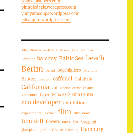
wabisabisuper8.com
pinholedagie.wordpress.com
yumyumsoups.wordpress.com
odeanjuni.wordpress.com
autumn
Admiralbrücke
A Flock Of Flickers
Agfa
beach
balcony
Baltic Sea
Bahnhof
Berlin
Bocchigliero
Bernd
Bochum
caffenol
Bruder
Calabria
bus stop
California
cat
cinema
coffee
colours
Echo Park Film Center
darkroom
Easter
eco developer
exhibition
film
experimental
film show
expired
film still
flowers
Fort Bragg
forest
gif
Hamburg
Greece
glass photo
graffiti
Göteborg