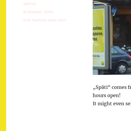
Autor
admin
Veröffentlicht
6 Oktober, 2014
am
Kategorien
Hier kommt alles rein!
„Späti“ comes f
hours open!
It might even se