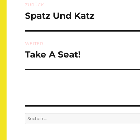
ZURÜCK
Spatz Und Katz
Vorheriger
Beitrag:
WEITER
Take A Seat!
Nächster
Beitrag:
Suchen
nach: