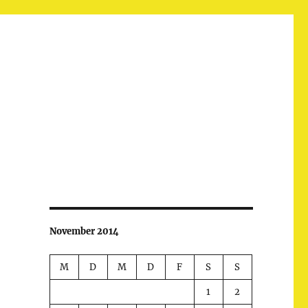
November 2014
M
D
M
D
F
S
S
1
2