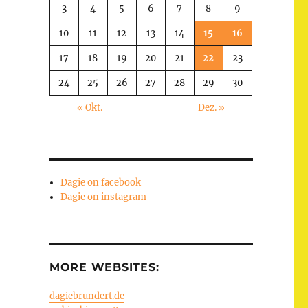
3
4
5
6
7
8
9
10
11
12
13
14
15
16
17
18
19
20
21
22
23
24
25
26
27
28
29
30
« Okt.
Dez. »
Dagie on facebook
Dagie on instagram
MORE WEBSITES:
dagiebrundert.de