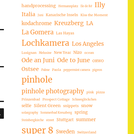
Illy
handprocessing
Hermannplatz
Ile de Ré
Italia
Kanarische Inseln
Kiss the Moment
Juni
Kreuzberg
LA
kodachrome
La Gomera
Las Hayas
Lochkamera
Los Angeles
Nizo
New Year
Lusignan
ocean
Melusine
Ode an Juni
Ode to June
ORWO
Ostsee
Paola
Palme
peppermint camera
pigeon
pinhole
pinhole photography
pink
pizza
Prinzenbad
Prospect Cottage
Schneeglöckchen
Silent Green
snow
selfie
snippets
SUCHEN
spring
solargraphy
Sommerbad Kreuzberg
summer
Stuttgart
Steinbergkirche
street
super 8
Sweden
Switzerland