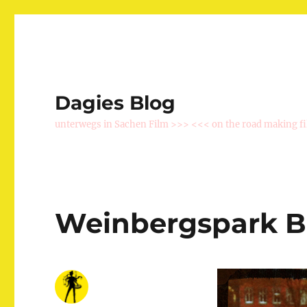
Dagies Blog
unterwegs in Sachen Film >>> <<< on the road making f
Weinbergspark B