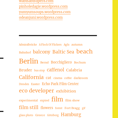
wabisabisuper8.com
pinholedagie.wordpress.com
yumyumsoups.wordpress.com
odeanjuni.wordpress.com
autumn
Admiralbrücke
A Flock Of Flickers
Agfa
beach
balcony
Baltic Sea
Bahnhof
Berlin
Bocchigliero
Bernd
Bochum
caffenol
Bruder
Calabria
bus stop
California
cat
darkroom
cinema
coffee
Echo Park Film Center
Easter
Dresden
eco developer
exhibition
film
experimental
film show
expired
film still
flowers
Fort Bragg
forest
gif
Hamburg
Greece
glass photo
Göteborg